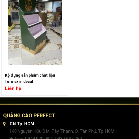
Kệ đựng sản phẩm chất liệu
formex in decal
Liên hệ
QUẢNG CÁO PERFECT
CN Tp. HCM
148 Nguyễn Hữu Dật, Tây Thạnh, Q. Tân Phú, Tp. HCM
Hotline: 0944 020 092 - 0937 637 269