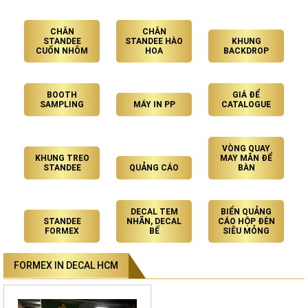
CHÂN
CHÂN
STANDEE
STANDEE HÀO
KHUNG
CUỐN NHÔM
HOA
BACKDROP
BOOTH
GIÁ ĐỂ
SAMPLING
MÁY IN PP
CATALOGUE
VÒNG QUAY
KHUNG TREO
MAY MẮN ĐỂ
STANDEE
QUẢNG CÁO
BÀN
DECAL TEM
BIỂN QUẢNG
STANDEE
NHÃN, DECAL
CÁO HỘP ĐÈN
FORMEX
BẾ
SIÊU MỎNG
FORMEX IN DECAL HCM