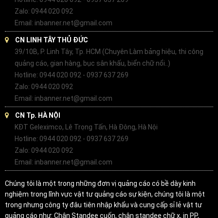
Zalo: 0944 020 092
Email: inbanner.net@gmail.com
CN LINH TÂY THỦ ĐỨC
39/10B, P. Linh Tây, Tp. HCM (Chuyên Làm bảng hiệu, thi công
quảng cáo, gian hàng, bục sân khấu, biển chữ nổi..)
Hotline: 0944 020 092 - 0937 637 269
Zalo: 0944 020 092
Email: inbanner.net@gmail.com
CN Tp. HÀ NỘI
KĐT Geleximco, Lê Trọng Tấn, Hà Đông, Hà Nội
Hotline: 0944 020 092 - 0937 637 269
Zalo: 0944 020 092
Email: inbanner.net@gmail.com
Chúng tôi là một trong những đơn vị quảng cáo có bề dày kinh
nghiệm trong lĩnh vực vật tư quảng cáo sự kiện, chúng tôi là một
trong nhưng công ty đâu tiên nhập khẩu và cung cấp sỉ lẻ vật tư
quảng cáo như: Chân Standee cuốn, chân standee chữ x, in PP,