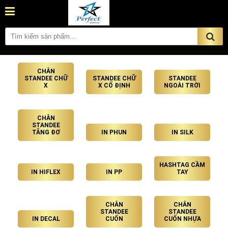
CHÂN
STANDEE CHỮ
STANDEE CHỮ
STANDEE
X
X CỐ ĐỊNH
NGOÀI TRỜI
CHÂN
STANDEE
TĂNG ĐƠ
IN PHUN
IN SILK
HASHTAG CẦM
IN HIFLEX
IN PP
TAY
CHÂN
CHÂN
STANDEE
STANDEE
IN DECAL
CUỐN
CUỐN NHỰA