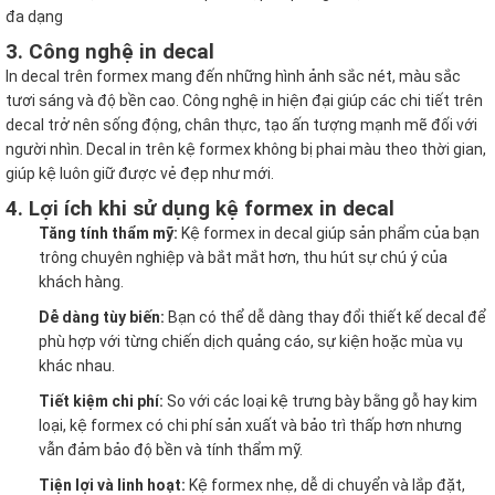
đa dạng
3. Công nghệ in decal
In decal trên formex mang đến những hình ảnh sắc nét, màu sắc
tươi sáng và độ bền cao. Công nghệ in hiện đại giúp các chi tiết trên
decal trở nên sống động, chân thực, tạo ấn tượng mạnh mẽ đối với
người nhìn. Decal in trên kệ formex không bị phai màu theo thời gian,
giúp kệ luôn giữ được vẻ đẹp như mới.
4. Lợi ích khi sử dụng kệ formex in decal
Tăng tính thẩm mỹ:
Kệ formex in decal giúp sản phẩm của bạn
trông chuyên nghiệp và bắt mắt hơn, thu hút sự chú ý của
khách hàng.
Dễ dàng tùy biến:
Bạn có thể dễ dàng thay đổi thiết kế decal để
phù hợp với từng chiến dịch quảng cáo, sự kiện hoặc mùa vụ
khác nhau.
Tiết kiệm chi phí:
So với các loại kệ trưng bày bằng gỗ hay kim
loại, kệ formex có chi phí sản xuất và bảo trì thấp hơn nhưng
vẫn đảm bảo độ bền và tính thẩm mỹ.
Tiện lợi và linh hoạt:
Kệ formex nhẹ, dễ di chuyển và lắp đặt,