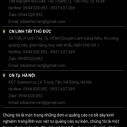
148 Nguyễn Hữu Dật, Tây Thạnh, Q. Tân Phú, Tp. HCM
Hotline: 0944 020 092 - 0937 637 269
Zalo: 0944 020 092
Email: inbanner.net@gmail.com
CN LINH TÂY THỦ ĐỨC
39/10B, P. Linh Tây, Tp. HCM (Chuyên Làm bảng hiệu, thi công
quảng cáo, gian hàng, bục sân khấu, biển chữ nổi..)
Hotline: 0944 020 092 - 0937 637 269
Zalo: 0944 020 092
Email: inbanner.net@gmail.com
CN Tp. HÀ NỘI
KĐT Geleximco, Lê Trọng Tấn, Hà Đông, Hà Nội
Hotline: 0944 020 092 - 0937 637 269
Zalo: 0944 020 092
Email: inbanner.net@gmail.com
Chúng tôi là một trong những đơn vị quảng cáo có bề dày kinh
nghiệm trong lĩnh vực vật tư quảng cáo sự kiện, chúng tôi là một