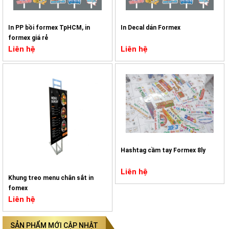
In PP bồi formex TpHCM, in
In Decal dán Formex
formex giá rẻ
Liên hệ
Liên hệ
Hashtag cầm tay Formex 8ly
Liên hệ
Khung treo menu chân sắt in
fomex
Liên hệ
SẢN PHẨM MỚI CẬP NHẬT