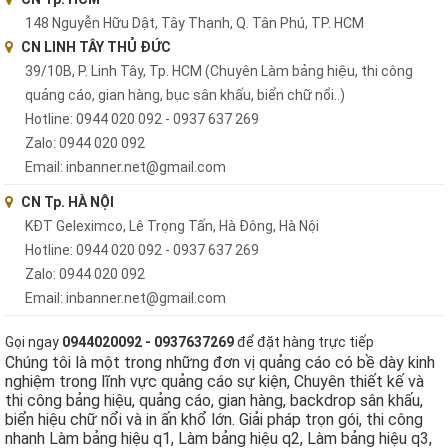
148 Nguyễn Hữu Dật, Tây Thạnh, Q. Tân Phú, TP. HCM
CN LINH TÂY THỦ ĐỨC
39/10B, P. Linh Tây, Tp. HCM (Chuyên Làm bảng hiệu, thi công
quảng cáo, gian hàng, bục sân khấu, biển chữ nổi..)
Hotline: 0944 020 092 - 0937 637 269
Zalo: 0944 020 092
Email: inbanner.net@gmail.com
CN Tp. HÀ NỘI
KĐT Geleximco, Lê Trọng Tấn, Hà Đông, Hà Nội
Hotline: 0944 020 092 - 0937 637 269
Zalo: 0944 020 092
Email: inbanner.net@gmail.com
Gọi ngay
0944020092 - 0937637269
để đặt hàng trực tiếp
Chúng tôi là một trong những đơn vị quảng cáo có bề dày kinh
nghiệm trong lĩnh vực quảng cáo sự kiện, Chuyên thiết kế và
thi công bảng hiệu, quảng cáo, gian hàng, backdrop sân khấu,
biển hiệu chữ nổi và in ấn khổ lớn. Giải pháp trọn gói, thi công
nhanh Làm bảng hiệu q1, Làm bảng hiệu q2, Làm bảng hiệu q3,