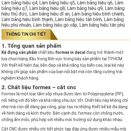
Làm bảng hiệu q4, Làm bảng hiệu q5, Làm bảng hiệu q6, Làm
bảng hiệu q7, Làm bảng hiệu q8, Làm bảng hiệu q9, Làm bảng
hiệu thủ đức, Làm bảng hiệu dĩ an, Làm bảng hiệu bình chánh,
Làm bảng hiệu bình thạnh, Làm bảng hiệu tân bình, Làm bảng
hiệu phú nhuận, Làm bảng hiệu gò vấp, Làm bảng hiệu tân phú
THÔNG TIN CHI TIẾT
1. Tổng quan sản phẩm
Kệ đựng sản phẩm
chất liệu
formex in decal
đang trở thành một
lựa chọn hàng đầu trong lĩnh vực trưng bày sản phẩm tại TP.HCM.
Với thiết kế hiện đại, bền đẹp và khả năng tùy biến cao, loại kệ này
không chỉ giúp sản phẩm của bạn nổi bật mà còn tăng cường trải
nghiệm khách hàng.
2. Chất liệu formex – cắt cnc
Formex là một loại tấm xốp nhựa được làm từ Polypropylene (PP),
nổi tiếng với độ bền và khả năng chịu lực tốt. Chất liệu này không chỉ
nhẹ mà còn dễ dàng gia công, giúp tạo ra những thiết kế kệ đa dạng
về hình dáng và kích thước. Bên cạnh đó, formex còn chống nước,
chống ẩm mốc, phù hợp với nhiều môi trường sử dụng khác nhau.
Cắt CNC được nhiều chi tiết phức tạp đáp ứng được nhiều mẫu mà