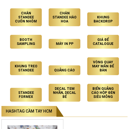
CHÂN
CHÂN
STANDEE
STANDEE HÀO
KHUNG
CUỐN NHÔM
HOA
BACKDROP
BOOTH
GIÁ ĐỂ
SAMPLING
MÁY IN PP
CATALOGUE
VÒNG QUAY
KHUNG TREO
MAY MẮN ĐỂ
STANDEE
QUẢNG CÁO
BÀN
DECAL TEM
BIỂN QUẢNG
STANDEE
NHÃN, DECAL
CÁO HỘP ĐÈN
FORMEX
BẾ
SIÊU MỎNG
HASHTAG CẦM TAY HCM