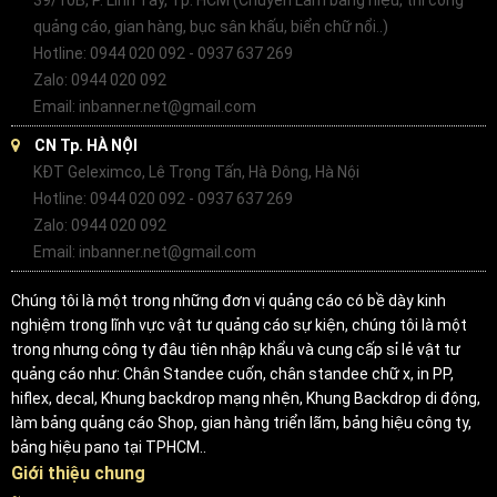
quảng cáo, gian hàng, bục sân khấu, biển chữ nổi..)
Hotline: 0944 020 092 - 0937 637 269
Zalo: 0944 020 092
Email: inbanner.net@gmail.com
CN Tp. HÀ NỘI
KĐT Geleximco, Lê Trọng Tấn, Hà Đông, Hà Nội
Hotline: 0944 020 092 - 0937 637 269
Zalo: 0944 020 092
Email: inbanner.net@gmail.com
Chúng tôi là một trong những đơn vị quảng cáo có bề dày kinh
nghiệm trong lĩnh vực vật tư quảng cáo sự kiện, chúng tôi là một
trong nhưng công ty đâu tiên nhập khẩu và cung cấp sỉ lẻ vật tư
quảng cáo như: Chân Standee cuốn, chân standee chữ x, in PP,
hiflex, decal, Khung backdrop mạng nhện, Khung Backdrop di động,
làm bảng quảng cáo Shop, gian hàng triển lãm, bảng hiệu công ty,
bảng hiệu pano tại TPHCM..
Giới thiệu chung