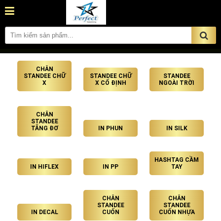
CHÂN
STANDEE CHỮ
STANDEE CHỮ
STANDEE
X
X CỐ ĐỊNH
NGOÀI TRỜI
CHÂN
STANDEE
TĂNG ĐƠ
IN PHUN
IN SILK
HASHTAG CẦM
IN HIFLEX
IN PP
TAY
CHÂN
CHÂN
STANDEE
STANDEE
IN DECAL
CUỐN
CUỐN NHỰA