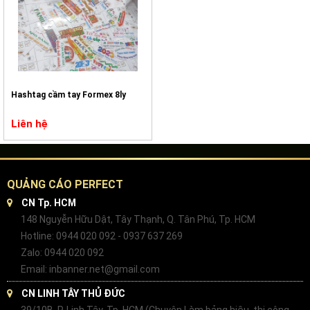
Hashtag cầm tay Formex 8ly
Liên hệ
QUẢNG CÁO PERFECT
CN Tp. HCM
148 Nguyễn Hữu Dật, Tây Thạnh, Q. Tân Phú, Tp. HCM
Hotline: 0944 020 092 - 0937 637 269
Zalo: 0944 020 092
Email: inbanner.net@gmail.com
CN LINH TÂY THỦ ĐỨC
39/10B, P. Linh Tây, Tp. HCM (Chuyên Làm bảng hiệu, thi công