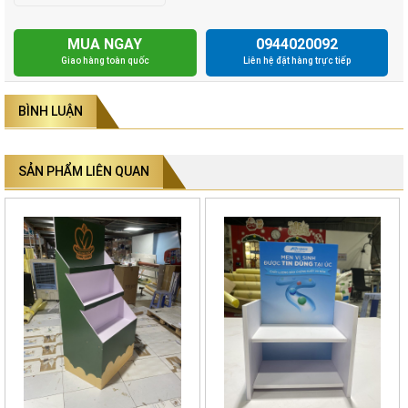
MUA NGAY
0944020092
Giao hàng toàn quốc
Liên hệ đặt hàng trực tiếp
BÌNH LUẬN
SẢN PHẨM LIÊN QUAN