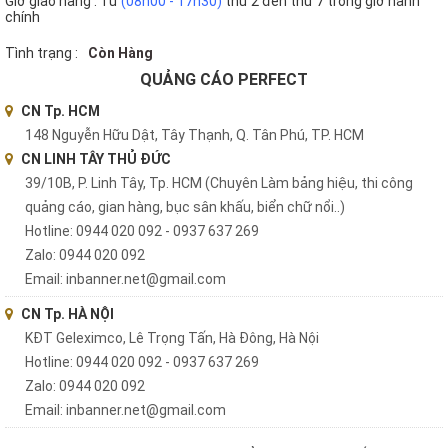
Giờ giao hàng : Từ
(08h00 - 17h30)
thứ 2 đến thứ 7 trong giờ hành
chính
Tình trạng :
Còn Hàng
QUẢNG CÁO PERFECT
CN Tp. HCM
148 Nguyễn Hữu Dật, Tây Thạnh, Q. Tân Phú, TP. HCM
CN LINH TÂY THỦ ĐỨC
39/10B, P. Linh Tây, Tp. HCM (Chuyên Làm bảng hiệu, thi công
quảng cáo, gian hàng, bục sân khấu, biển chữ nổi..)
Hotline: 0944 020 092 - 0937 637 269
Zalo: 0944 020 092
Email: inbanner.net@gmail.com
CN Tp. HÀ NỘI
KĐT Geleximco, Lê Trọng Tấn, Hà Đông, Hà Nội
Hotline: 0944 020 092 - 0937 637 269
Zalo: 0944 020 092
Email: inbanner.net@gmail.com