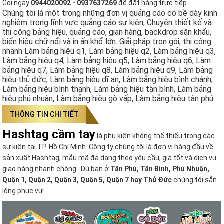
Gọi ngay
0944020092 - 0937637269
để đặt hàng trực tiếp
Chúng tôi là một trong những đơn vị quảng cáo có bề dày kinh
nghiệm trong lĩnh vực quảng cáo sự kiện, Chuyên thiết kế và
thi công bảng hiệu, quảng cáo, gian hàng, backdrop sân khấu,
biển hiệu chữ nổi và in ấn khổ lớn. Giải pháp trọn gói, thi công
nhanh Làm bảng hiệu q1, Làm bảng hiệu q2, Làm bảng hiệu q3,
Làm bảng hiệu q4, Làm bảng hiệu q5, Làm bảng hiệu q6, Làm
bảng hiệu q7, Làm bảng hiệu q8, Làm bảng hiệu q9, Làm bảng
hiệu thủ đức, Làm bảng hiệu dĩ an, Làm bảng hiệu bình chánh,
Làm bảng hiệu bình thạnh, Làm bảng hiệu tân bình, Làm bảng
hiệu phú nhuận, Làm bảng hiệu gò vấp, Làm bảng hiệu tân phú
THÔNG TIN CHI TIẾT
Hashtag cầm tay
là phụ kiện không thể thiếu trong các
sự kiện tại TP. Hồ Chí Minh. Công ty chúng tôi là đơn vị hàng đầu về
sản xuất Hashtag, mẫu mã đa dạng theo yêu cầu, giá tốt và dịch vụ
giao hàng nhanh chóng. Dù bạn ở
Tân Phú, Tân Bình, Phú Nhuận,
Quận 1, Quận 2, Quận 3, Quận 5, Quận 7 hay Thủ Đức
chúng tôi sẵn
lòng phục vụ!