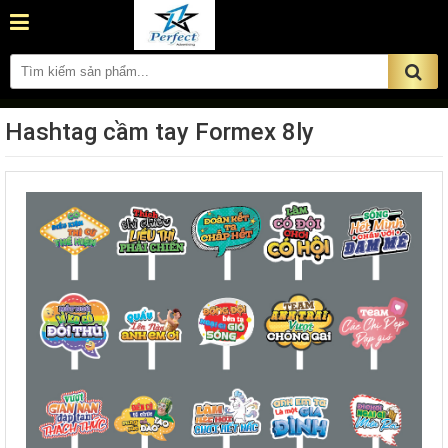
Hashtag cầm tay Formex 8ly
ĐẶT HÀNG