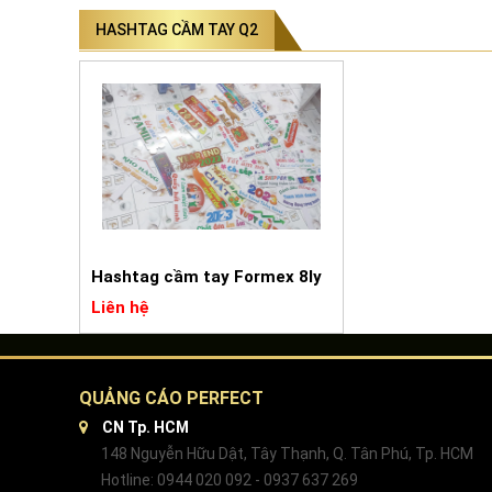
HASHTAG CẦM TAY Q2
Hashtag cầm tay Formex 8ly
Liên hệ
QUẢNG CÁO PERFECT
CN Tp. HCM
148 Nguyễn Hữu Dật, Tây Thạnh, Q. Tân Phú, Tp. HCM
Hotline: 0944 020 092 - 0937 637 269