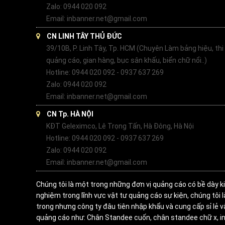
Zalo: 0944 020 092
Email: inbanner.net@gmail.com
CN LINH TÂY THỦ ĐỨC
39/10B, P. Linh Tây, Tp. HCM (Chuyên Làm bảng hiệu, thi
quảng cáo, gian hàng, bục sân khấu, biển chữ nổi..)
Hotline: 0944 020 092 - 0937 637 269
Zalo: 0944 020 092
Email: inbanner.net@gmail.com
CN Tp. HÀ NỘI
KĐT Geleximco, Lê Trọng Tấn, Hà Đông, Hà Nội
Hotline: 0944 020 092 - 0937 637 269
Zalo: 0944 020 092
Email: inbanner.net@gmail.com
Chúng tôi là một trong những đơn vị quảng cáo có bề dày k
nghiệm trong lĩnh vực vật tư quảng cáo sự kiện, chúng tôi 
trong nhưng công ty đâu tiên nhập khẩu và cung cấp sỉ lẻ v
quảng cáo như: Chân Standee cuốn, chân standee chữ x, in