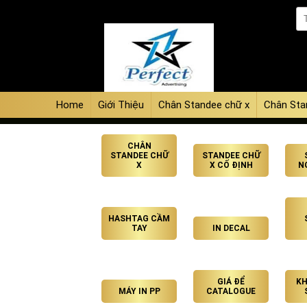
Home
Giới Thiệu
Chân Standee chữ x
Chân Sta
CHÂN
STANDEE CHỮ
STANDEE CHỮ
X
X CỐ ĐỊNH
N
HASHTAG CẦM
TAY
IN DECAL
GIÁ ĐỂ
KH
MÁY IN PP
CATALOGUE