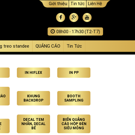
Giới thiệu
Tin tức
Liên Hệ
08h00 - 17h30 (T2-T7)
g treo standee
QUẢNG CÁO
Tin Tức
IN HIFLEX
IN PP
HÀO
KHUNG
BOOTH
BACKDROP
SAMPLING
DECAL TEM
BIỂN QUẢNG
E
NHÃN, DECAL
CÁO HỘP ĐÈN
X
BẾ
SIÊU MỎNG