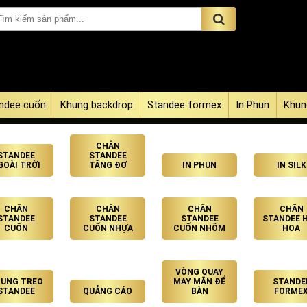
ndee cuốn
Khung backdrop
Standee formex
In Phun
Khun
CHÂN
STANDEE
STANDEE
GOÀI TRỜI
TĂNG ĐƠ
IN PHUN
IN SILK
CHÂN
CHÂN
CHÂN
CHÂN
STANDEE
STANDEE
STANDEE
STANDEE 
CUỐN
CUỐN NHỰA
CUỐN NHÔM
HOA
VÒNG QUAY
UNG TREO
MAY MẮN ĐỂ
STANDE
STANDEE
QUẢNG CÁO
BÀN
FORME