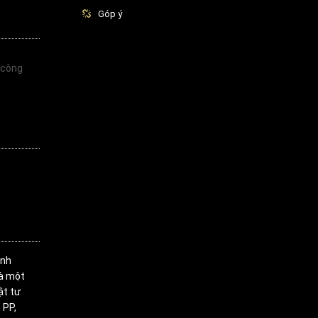
Góp ý
 công
inh
là một
ật tư
 PP,