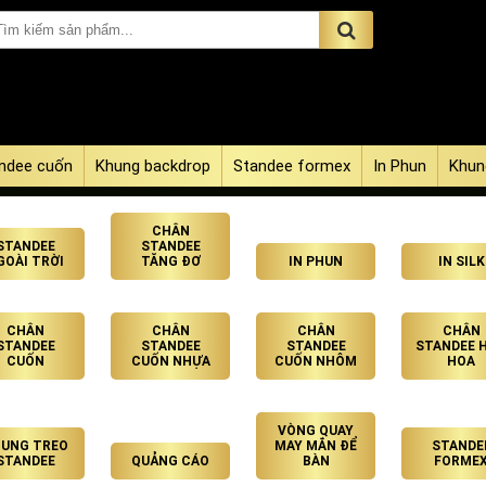
ndee cuốn
Khung backdrop
Standee formex
In Phun
Khun
CHÂN
STANDEE
STANDEE
GOÀI TRỜI
TĂNG ĐƠ
IN PHUN
IN SILK
CHÂN
CHÂN
CHÂN
CHÂN
STANDEE
STANDEE
STANDEE
STANDEE 
CUỐN
CUỐN NHỰA
CUỐN NHÔM
HOA
VÒNG QUAY
UNG TREO
MAY MẮN ĐỂ
STANDE
STANDEE
QUẢNG CÁO
BÀN
FORME