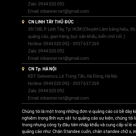
Zalo: 0944 020 092
Email: inbanner.net@gmail.com
CN LINH TÂY THỦ ĐỨC
39/10B, P. Linh Tây, Tp. HCM (Chuyên Làm bảng hiệu, thi
quảng cáo, gian hàng, bục sân khấu, biển chữ nổi..)
Hotline: 0944 020 092 - 0937 637 269
Zalo: 0944 020 092
Email: inbanner.net@gmail.com
CN Tp. HÀ NỘI
KĐT Geleximco, Lê Trọng Tấn, Hà Đông, Hà Nội
Hotline: 0944 020 092 - 0937 637 269
Zalo: 0944 020 092
Email: inbanner.net@gmail.com
Chúng tôi là một trong những đơn vị quảng cáo có bề dày k
nghiệm trong lĩnh vực vật tư quảng cáo sự kiện, chúng tôi 
trong nhưng công ty đâu tiên nhập khẩu và cung cấp sỉ lẻ v
quảng cáo như: Chân Standee cuốn, chân standee chữ x, in