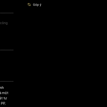
Góp ý
 công
inh
là một
ật tư
 PP,