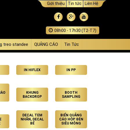
Giới thiệu
Tin tức
Liên Hệ
08h00 - 17h30 (T2-T7)
g treo standee
QUẢNG CÁO
Tin Tức
IN HIFLEX
IN PP
HÀO
KHUNG
BOOTH
BACKDROP
SAMPLING
DECAL TEM
BIỂN QUẢNG
E
NHÃN, DECAL
CÁO HỘP ĐÈN
X
BẾ
SIÊU MỎNG