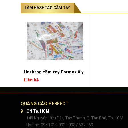
LÀM HASHTAG CẦM TAY
Hashtag cầm tay Formex 8ly
Liên hệ
QUẢNG CÁO PERFECT
CN Tp. HCM
148 Nguyễn Hữu Dật, Tây Thạnh, Q. Tân Phú, Tp. HCM
Hotline: 0944 020 092 - 0937 637 269