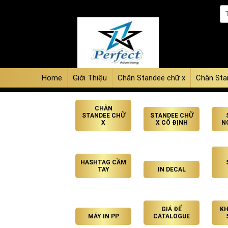
Home
Giới Thiệu
Chân Standee chữ x
Chân Sta
CHÂN
STANDEE CHỮ
STANDEE CHỮ
X
X CỐ ĐỊNH
N
HASHTAG CẦM
TAY
IN DECAL
GIÁ ĐỂ
KH
MÁY IN PP
CATALOGUE