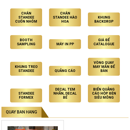
CHÂN
CHÂN
STANDEE
STANDEE HÀO
KHUNG
CUỐN NHÔM
HOA
BACKDROP
BOOTH
GIÁ ĐỂ
SAMPLING
MÁY IN PP
CATALOGUE
VÒNG QUAY
KHUNG TREO
MAY MẮN ĐỂ
STANDEE
QUẢNG CÁO
BÀN
DECAL TEM
BIỂN QUẢNG
STANDEE
NHÃN, DECAL
CÁO HỘP ĐÈN
FORMEX
BẾ
SIÊU MỎNG
QUAY BAN HANG