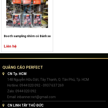
Booth sampling nhôm có Bánh xe
Liên hệ
QUẢNG CÁO PERFECT
CN Tp. HCM
148 Nguyễn Hữu Dật, Tây Thạnh, Q. Tân Phú, Tp. HCM
Hotline: 0944 020 092 - 0937 637 269
Zalo: 0944 020 092
Email: inbanner.net@gmail.com
CN LINH TÂY THỦ ĐỨC