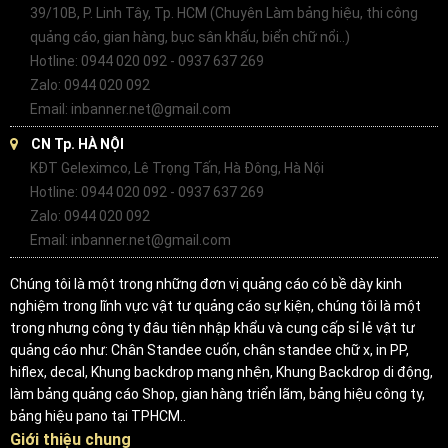
39/10B, P. Linh Tây, Tp. HCM (Chuyên Làm bảng hiệu, thi công
quảng cáo, gian hàng, bục sân khấu, biển chữ nổi..)
Hotline: 0944 020 092 - 0937 637 269
Zalo: 0944 020 092
Email: inbanner.net@gmail.com
CN Tp. HÀ NỘI
KĐT Geleximco, Lê Trọng Tấn, Hà Đông, Hà Nội
Hotline: 0944 020 092 - 0937 637 269
Zalo: 0944 020 092
Email: inbanner.net@gmail.com
Chúng tôi là một trong những đơn vị quảng cáo có bề dày kinh
nghiệm trong lĩnh vực vật tư quảng cáo sự kiện, chúng tôi là một
trong nhưng công ty đâu tiên nhập khẩu và cung cấp sỉ lẻ vật tư
quảng cáo như: Chân Standee cuốn, chân standee chữ x, in PP,
hiflex, decal, Khung backdrop mạng nhện, Khung Backdrop di động,
làm bảng quảng cáo Shop, gian hàng triển lãm, bảng hiệu công ty,
bảng hiệu pano tại TPHCM..
Giới thiệu chung