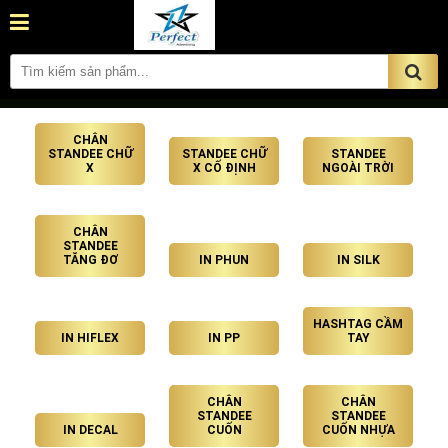
CHÂN
STANDEE CHỮ
STANDEE CHỮ
STANDEE
X
X CỐ ĐỊNH
NGOÀI TRỜI
CHÂN
STANDEE
TĂNG ĐƠ
IN PHUN
IN SILK
HASHTAG CẦM
IN HIFLEX
IN PP
TAY
CHÂN
CHÂN
STANDEE
STANDEE
IN DECAL
CUỐN
CUỐN NHỰA