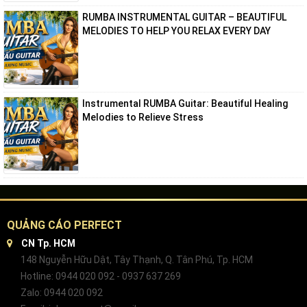
RUMBA INSTRUMENTAL GUITAR – BEAUTIFUL
MELODIES TO HELP YOU RELAX EVERY DAY
Instrumental RUMBA Guitar: Beautiful Healing
Melodies to Relieve Stress
QUẢNG CÁO PERFECT
CN Tp. HCM
148 Nguyễn Hữu Dật, Tây Thạnh, Q. Tân Phú, Tp. HCM
Hotline: 0944 020 092 - 0937 637 269
Zalo: 0944 020 092