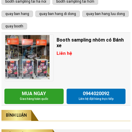
booth sampling tai ha noi
booth sampling tai hcm
quay ban hang
quay ban hang di dong
quay ban hang luu dong
quay booth
Booth sampling nhôm có Bánh
xe
Liên hệ
MUA NGAY
0944020092
Giao hàng toàn quốc
Liên hệ đặt hàng trực tiếp
BÌNH LUẬN