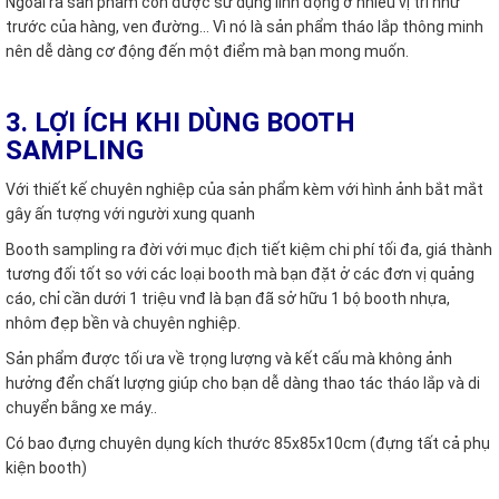
Ngoài ra sản phẩm còn được sử dụng linh động ở nhiều vị trí như
trước của hàng, ven đường… Vì nó là sản phẩm tháo lắp thông minh
nên dễ dàng cơ động đến một điểm mà bạn mong muốn.
3. LỢI ÍCH KHI DÙNG BOOTH
SAMPLING
Với thiết kế chuyên nghiệp của sản phẩm kèm với hình ảnh bắt mắt
gây ấn tượng với người xung quanh
Booth sampling ra đời với mục địch tiết kiệm chi phí tối đa, giá thành
tương đối tốt so với các loại booth mà bạn đặt ở các đơn vị quảng
cáo, chỉ cần dưới 1 triệu vnđ là bạn đã sở hữu 1 bộ booth nhựa,
nhôm đẹp bền và chuyên nghiệp.
Sản phẩm được tối ưa về trọng lượng và kết cấu mà không ảnh
hưởng đển chất lượng giúp cho bạn dễ dàng thao tác tháo lắp và di
chuyển bằng xe máy..
Có bao đựng chuyên dụng kích thước 85x85x10cm (đựng tất cả phụ
kiện booth)