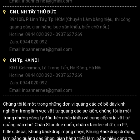
Email: inbanner.net@gmail.com
CN LINH TÂY THỦ ĐỨC
39/10B, P. Linh Tây, Tp. HCM (Chuyên Làm bảng hiệu, thi công
quảng cáo, gian hàng, bục sân khấu, biển chữ nổi..)
Hotline: 0944 020 092 - 0937 637 269
Zalo: 0944 020 092
Email: inbanner.net@gmail.com
CN Tp. HÀ NỘI
KĐT Geleximco, Lê Trọng Tấn, Hà Đông, Hà Nội
Hotline: 0944 020 092 - 0937 637 269
Zalo: 0944 020 092
Email: inbanner.net@gmail.com
Chúng tôi là một trong những đơn vị quảng cáo có bề dày kinh
nghiệm trong lĩnh vực vật tư quảng cáo sự kiện, chúng tôi là một
trong nhưng công ty đâu tiên nhập khẩu và cung cấp sỉ lẻ vật tư
quảng cáo như: Chân Standee cuốn, chân standee chữ x, in PP,
hiflex, decal, Khung backdrop mạng nhện, Khung Backdrop di động,
làm bảng quảng cáo Shop, gian hàng triển lãm, bảng hiệu công ty,