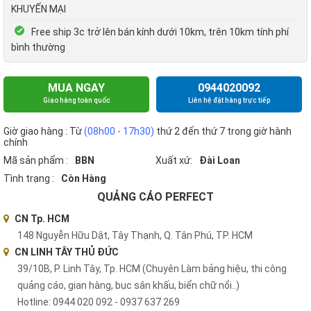
KHUYẾN MẠI
Free ship 3c trở lên bán kính dưới 10km, trên 10km tính phí
bình thường
MUA NGAY
0944020092
Giao hàng toàn quốc
Liên hệ đặt hàng trực tiếp
Giờ giao hàng : Từ
(08h00 - 17h30)
thứ 2 đến thứ 7 trong giờ hành
chính
Mã sản phẩm :
BBN
Xuất xứ:
Đài Loan
Tình trạng :
Còn Hàng
QUẢNG CÁO PERFECT
CN Tp. HCM
148 Nguyễn Hữu Dật, Tây Thạnh, Q. Tân Phú, TP. HCM
CN LINH TÂY THỦ ĐỨC
39/10B, P. Linh Tây, Tp. HCM (Chuyên Làm bảng hiệu, thi công
quảng cáo, gian hàng, bục sân khấu, biển chữ nổi..)
Hotline: 0944 020 092 - 0937 637 269