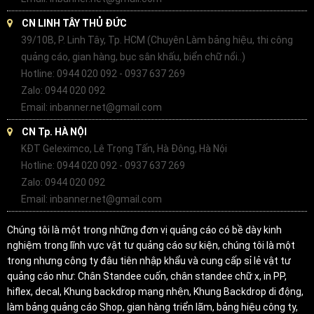
CN LINH TÂY THỦ ĐỨC
39/10B, P. Linh Tây, Tp. HCM (Chuyên Làm bảng hiệu, thi công
quảng cáo, gian hàng, bục sân khấu, biển chữ nổi..)
Hotline: 0944 020 092 - 0937 637 269
Zalo: 0944 020 092
Email: inbanner.net@gmail.com
CN Tp. HÀ NỘI
KĐT Geleximco, Lê Trọng Tấn, Hà Đông, Hà Nội
Hotline: 0944 020 092 - 0937 637 269
Zalo: 0944 020 092
Email: inbanner.net@gmail.com
Chúng tôi là một trong những đơn vị quảng cáo có bề dày kinh
nghiệm trong lĩnh vực vật tư quảng cáo sự kiện, chúng tôi là một
trong nhưng công ty đâu tiên nhập khẩu và cung cấp sỉ lẻ vật tư
quảng cáo như: Chân Standee cuốn, chân standee chữ x, in PP,
hiflex, decal, Khung backdrop mạng nhện, Khung Backdrop di động,
làm bảng quảng cáo Shop, gian hàng triển lãm, bảng hiệu công ty,