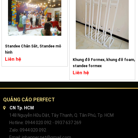
Standee Chân Sắt, Standee mô
hình
Liên hệ
Khung đỡ Formex, khung đỡ foam,
standee formex
Liên hệ
QUẢNG CÁO PERFECT
CN Tp. HCM
148 Nguyễn Hữu Dật, Tây Thạnh, Q. Tân Phú, Tp. HCM
Hotline: 0944 020 092 - 0937 637 269
Zalo: 0944 020 092
Email: inbanner.net@gmail.com