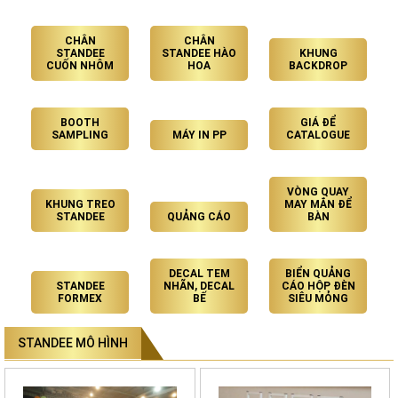
CHÂN
CHÂN
STANDEE
STANDEE HÀO
KHUNG
CUỐN NHÔM
HOA
BACKDROP
BOOTH
GIÁ ĐỂ
SAMPLING
MÁY IN PP
CATALOGUE
VÒNG QUAY
KHUNG TREO
MAY MẮN ĐỂ
STANDEE
QUẢNG CÁO
BÀN
DECAL TEM
BIỂN QUẢNG
STANDEE
NHÃN, DECAL
CÁO HỘP ĐÈN
FORMEX
BẾ
SIÊU MỎNG
STANDEE MÔ HÌNH