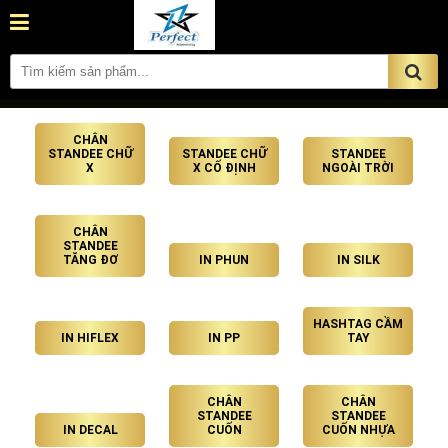
CHÂN
STANDEE CHỮ
STANDEE CHỮ
STANDEE
X
X CỐ ĐỊNH
NGOÀI TRỜI
CHÂN
STANDEE
TĂNG ĐƠ
IN PHUN
IN SILK
HASHTAG CẦM
IN HIFLEX
IN PP
TAY
CHÂN
CHÂN
STANDEE
STANDEE
IN DECAL
CUỐN
CUỐN NHỰA