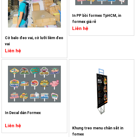
In PP bồi formex TpHCM, in
formex giá rẻ
Liên hệ
Cờ balo đeo vai, cờ lưỡi liềm đeo
vai
Liên hệ
In Decal dán Formex
Liên hệ
Khung treo menu chân sắt in
fomex