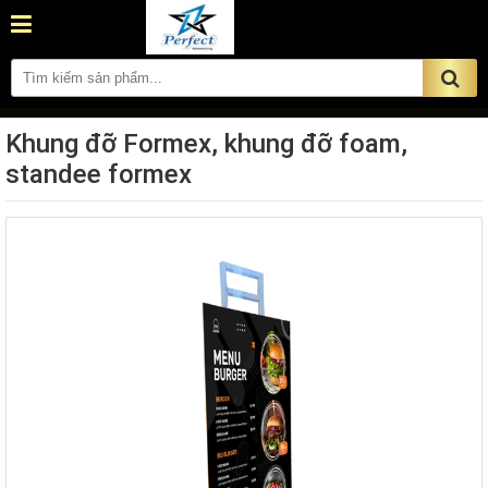
tên, SĐT, Email, Địa chỉ để chúng tôi được phục vụ
bạn tốt nhất !
Khung đỡ Formex, khung đỡ foam,
standee formex
ĐẶT HÀNG