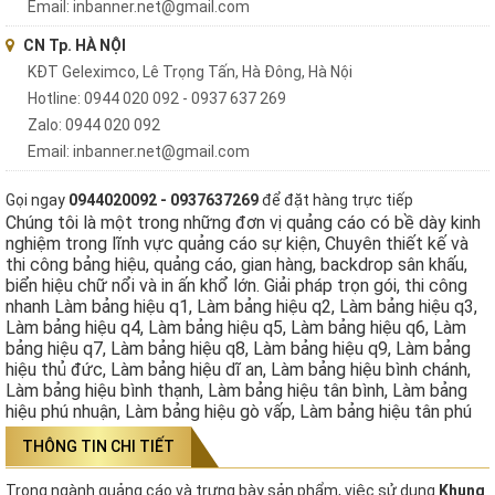
Email: inbanner.net@gmail.com
CN Tp. HÀ NỘI
KĐT Geleximco, Lê Trọng Tấn, Hà Đông, Hà Nội
Hotline: 0944 020 092 - 0937 637 269
Zalo: 0944 020 092
Email: inbanner.net@gmail.com
Gọi ngay
0944020092 - 0937637269
để đặt hàng trực tiếp
Chúng tôi là một trong những đơn vị quảng cáo có bề dày kinh
nghiệm trong lĩnh vực quảng cáo sự kiện, Chuyên thiết kế và
thi công bảng hiệu, quảng cáo, gian hàng, backdrop sân khấu,
biển hiệu chữ nổi và in ấn khổ lớn. Giải pháp trọn gói, thi công
nhanh Làm bảng hiệu q1, Làm bảng hiệu q2, Làm bảng hiệu q3,
Làm bảng hiệu q4, Làm bảng hiệu q5, Làm bảng hiệu q6, Làm
bảng hiệu q7, Làm bảng hiệu q8, Làm bảng hiệu q9, Làm bảng
hiệu thủ đức, Làm bảng hiệu dĩ an, Làm bảng hiệu bình chánh,
Làm bảng hiệu bình thạnh, Làm bảng hiệu tân bình, Làm bảng
hiệu phú nhuận, Làm bảng hiệu gò vấp, Làm bảng hiệu tân phú
THÔNG TIN CHI TIẾT
Trong ngành quảng cáo và trưng bày sản phẩm, việc sử dụng
Khung