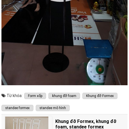
Từ khóa:
Form xốp
khung đỡ foam
Khung đỡ Formex
standee formex
standee mô hình
Khung đỡ Formex, khung đỡ
foam, standee formex