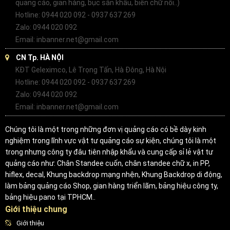
quảng cáo, gian hàng, bục sân khấu, biển chữ nổi..)
Hotline: 0944 020 092 - 0937 637 269
Zalo: 0944 020 092
Email: inbanner.net@gmail.com
CN Tp. HÀ NỘI
KĐT Geleximco, Lê Trọng Tấn, Hà Đông, Hà Nội
Hotline: 0944 020 092 - 0937 637 269
Zalo: 0944 020 092
Email: inbanner.net@gmail.com
Chúng tôi là một trong những đơn vị quảng cáo có bề dày kinh
nghiệm trong lĩnh vực vật tư quảng cáo sự kiện, chúng tôi là một
trong nhưng công ty đâu tiên nhập khẩu và cung cấp sỉ lẻ vật tư
quảng cáo như: Chân Standee cuốn, chân standee chữ x, in PP,
hiflex, decal, Khung backdrop mạng nhện, Khung Backdrop di động,
làm bảng quảng cáo Shop, gian hàng triển lãm, bảng hiệu công ty,
bảng hiệu pano tại TPHCM..
Giới thiệu chung
Giới thiệu