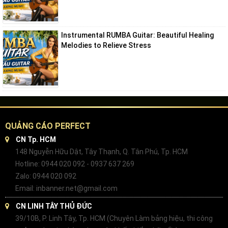
Instrumental RUMBA Guitar: Beautiful Healing
Melodies to Relieve Stress
QUẢNG CÁO PERFECT
CN Tp. HCM
148 Nguyễn Hữu Dật, Tây Thạnh, Q. Tân Phú, Tp. HCM
Hotline: 0944 020 092 - 0937 637 269
Zalo: 0944 020 092
Email: inbanner.net@gmail.com
CN LINH TÂY THỦ ĐỨC
39/10B, P. Linh Tây, Tp. HCM (Chuyên Làm bảng hiệu, thi công