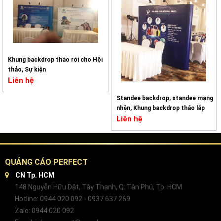
Khung backdrop tháo rời cho Hội
thảo, Sự kiện
Liên hệ
Standee backdrop, standee mạng
nhện, Khung backdrop tháo lắp
Liên hệ
QUẢNG CÁO PERFECT
CN Tp. HCM
148 Nguyễn Hữu Dật, Tây Thạnh, Q. Tân Phú, Tp. HCM
Hotline: 0944 020 092 - 0937 637 269
Zalo: 0944 020 092