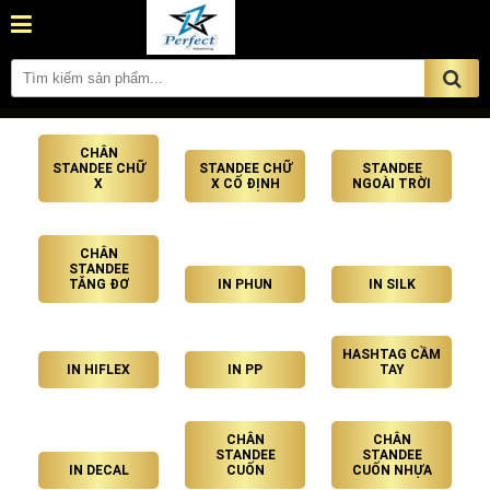
CHÂN
STANDEE CHỮ
STANDEE CHỮ
STANDEE
X
X CỐ ĐỊNH
NGOÀI TRỜI
CHÂN
STANDEE
TĂNG ĐƠ
IN PHUN
IN SILK
HASHTAG CẦM
IN HIFLEX
IN PP
TAY
CHÂN
CHÂN
STANDEE
STANDEE
IN DECAL
CUỐN
CUỐN NHỰA