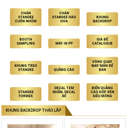
CHÂN
CHÂN
STANDEE
STANDEE HÀO
KHUNG
CUỐN NHÔM
HOA
BACKDROP
BOOTH
GIÁ ĐỂ
SAMPLING
MÁY IN PP
CATALOGUE
VÒNG QUAY
KHUNG TREO
MAY MẮN ĐỂ
STANDEE
QUẢNG CÁO
BÀN
DECAL TEM
BIỂN QUẢNG
STANDEE
NHÃN, DECAL
CÁO HỘP ĐÈN
FORMEX
BẾ
SIÊU MỎNG
KHUNG BACKDROP THÁO LẮP