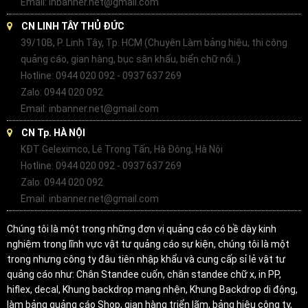
Email: inbanner.net@gmail.com
CN LINH TÂY THỦ ĐỨC
39/10B, P. Linh Tây, Tp. HCM (Chuyên Làm bảng hiệu, thi công
quảng cáo, gian hàng, bục sân khấu, biển chữ nổi..)
Hotline: 0944 020 092 - 0937 637 269
Zalo: 0944 020 092
Email: inbanner.net@gmail.com
CN Tp. HÀ NỘI
KĐT Geleximco, Lê Trọng Tấn, Hà Đông, Hà Nội
Hotline: 0944 020 092 - 0937 637 269
Zalo: 0944 020 092
Email: inbanner.net@gmail.com
Chúng tôi là một trong những đơn vị quảng cáo có bề dày kinh
nghiệm trong lĩnh vực vật tư quảng cáo sự kiện, chúng tôi là một
trong nhưng công ty đâu tiên nhập khẩu và cung cấp sỉ lẻ vật tư
quảng cáo như: Chân Standee cuốn, chân standee chữ x, in PP,
hiflex, decal, Khung backdrop mạng nhện, Khung Backdrop di động,
làm bảng quảng cáo Shop, gian hàng triển lãm, bảng hiệu công ty,