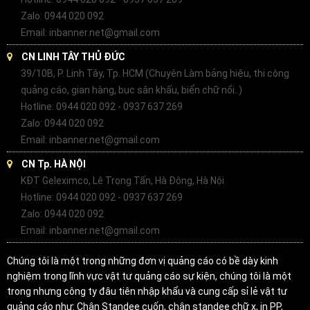
Zalo: 0944 020 092
Email: inbanner.net@gmail.com
CN LINH TÂY THỦ ĐỨC
39/10B, P. Linh Tây, Tp. HCM (Chuyên Làm bảng hiệu, thi công
quảng cáo, gian hàng, bục sân khấu, biển chữ nổi..)
Hotline: 0944 020 092 - 0937 637 269
Zalo: 0944 020 092
Email: inbanner.net@gmail.com
CN Tp. HÀ NỘI
KĐT Geleximco, Lê Trọng Tấn, Hà Đông, Hà Nội
Hotline: 0944 020 092 - 0937 637 269
Zalo: 0944 020 092
Email: inbanner.net@gmail.com
Chúng tôi là một trong những đơn vị quảng cáo có bề dày kinh
nghiệm trong lĩnh vực vật tư quảng cáo sự kiện, chúng tôi là một
trong nhưng công ty đâu tiên nhập khẩu và cung cấp sỉ lẻ vật tư
quảng cáo như: Chân Standee cuốn, chân standee chữ x, in PP,