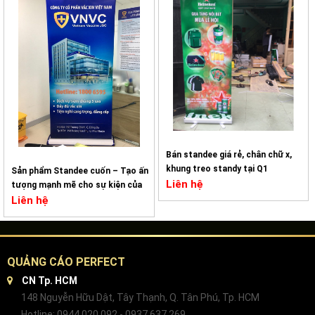
Bán standee giá rẻ, chân chữ x,
khung treo standy tại Q1
Sản phẩm Standee cuốn – Tạo ấn
Liên hệ
tượng mạnh mẽ cho sự kiện của
bạn
Liên hệ
QUẢNG CÁO PERFECT
CN Tp. HCM
148 Nguyễn Hữu Dật, Tây Thạnh, Q. Tân Phú, Tp. HCM
Hotline: 0944 020 092 - 0937 637 269