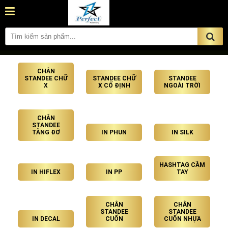
CHÂN
STANDEE CHỮ
STANDEE CHỮ
STANDEE
X
X CỐ ĐỊNH
NGOÀI TRỜI
CHÂN
STANDEE
TĂNG ĐƠ
IN PHUN
IN SILK
HASHTAG CẦM
IN HIFLEX
IN PP
TAY
CHÂN
CHÂN
STANDEE
STANDEE
IN DECAL
CUỐN
CUỐN NHỰA