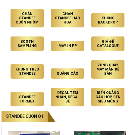
CHÂN
CHÂN
STANDEE
STANDEE HÀO
KHUNG
CUỐN NHÔM
HOA
BACKDROP
BOOTH
GIÁ ĐỂ
SAMPLING
MÁY IN PP
CATALOGUE
VÒNG QUAY
KHUNG TREO
MAY MẮN ĐỂ
STANDEE
QUẢNG CÁO
BÀN
DECAL TEM
BIỂN QUẢNG
STANDEE
NHÃN, DECAL
CÁO HỘP ĐÈN
FORMEX
BẾ
SIÊU MỎNG
STANDEE CUON Q1