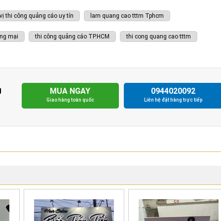
vị thi công quảng cáo uy tín
lam quang cao tttm Tphcm
ơng mại
thi công quảng cáo TP.HCM
thi cong quang cao tttm
g
MUA NGAY
0944020092
Giao hàng toàn quốc
Liên hệ đặt hàng trực tiếp