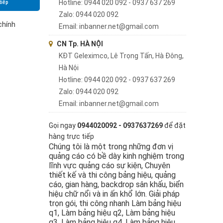
Hotline: 0944 020 092 - 0937 637 269
tiếp
Zalo: 0944 020 092
chính
Email: inbanner.net@gmail.com
CN Tp. HÀ NỘI
KĐT Geleximco, Lê Trọng Tấn, Hà Đông,
Hà Nội
Hotline: 0944 020 092 - 0937 637 269
Zalo: 0944 020 092
Email: inbanner.net@gmail.com
Gọi ngay
0944020092 - 0937637269
để đặt
hàng trực tiếp
Chúng tôi là một trong những đơn vị
quảng cáo có bề dày kinh nghiệm trong
lĩnh vực quảng cáo sự kiện, Chuyên
thiết kế và thi công bảng hiệu, quảng
cáo, gian hàng, backdrop sân khấu, biển
hiệu chữ nổi và in ấn khổ lớn. Giải pháp
trọn gói, thi công nhanh Làm bảng hiệu
q1, Làm bảng hiệu q2, Làm bảng hiệu
q3, Làm bảng hiệu q4, Làm bảng hiệu