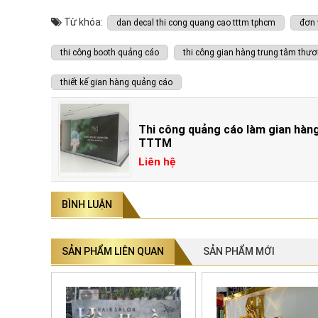
Từ khóa:
dan decal thi cong quang cao tttm tphcm
đơn 
thi công booth quảng cáo
thi công gian hàng trung tâm thư
thiết kế gian hàng quảng cáo
Thi công quảng cáo làm gian hàn
TTTM
Liên hệ
BÌNH LUẬN
SẢN PHẨM LIÊN QUAN
SẢN PHẨM MỚI