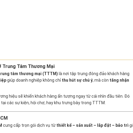
 Ở Trung Tâm Thương Mại
trung tâm thương mại (TTTM)
là nơi tập trung đông đảo khách hàng
iệp
giúp doanh nghiệp không chỉ
thu hút sự chú ý
, mà còn
tăng nhận
ơng hiệu sẽ khiến khách hàng ấn tượng ngay từ cái nhìn đầu tiên. Đó
tại các sự kiện, hội chợ, hay khu trưng bày trong TTTM.
.HCM
M
cung cấp trọn gói dịch vụ từ
thiết kế – sản xuất – lắp đặt – bảo trì
gi