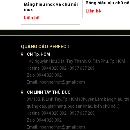
Bảng hiệu alu chữ nổ
Bảng hiệu inox và chữ nổi
inox
Liên hệ
Liên hệ
QUẢNG CÁO PERFECT
CN Tp. HCM
148 Nguyễn Hữu Dật, Tây Thạnh, Q. Tân Phú, Tp. HCM
Hotline: 0944 020 092 - 0937 637 269
Zalo: 0944 020 092
Email: inbanner.net@gmail.com
CN LINH TÂY THỦ ĐỨC
39/10B, P. Linh Tây, Tp. HCM (Chuyên Làm bảng hiệu, thi
quảng cáo, gian hàng, bục sân khấu, biển chữ nổi..)
Hotline: 0944 020 092 - 0937 637 269
Zalo: 0944 020 092
Email: inbanner.net@gmail.com