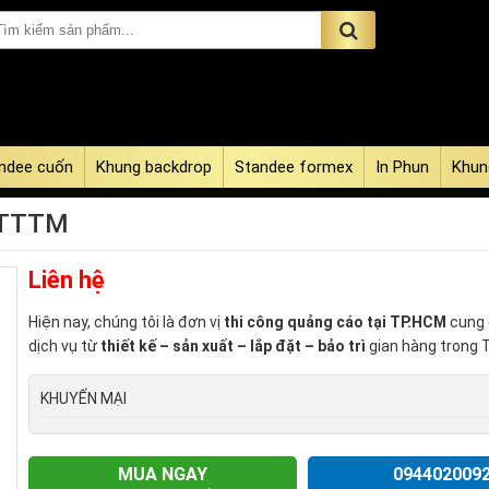
ndee cuốn
Khung backdrop
Standee formex
In Phun
Khun
g TTTM
Liên hệ
Hiện nay, chúng tôi là đơn vị
thi công quảng cáo tại TP.HCM
cung 
dịch vụ từ
thiết kế – sản xuất – lắp đặt – bảo trì
gian hàng trong
KHUYẾN MẠI
MUA NGAY
094402009