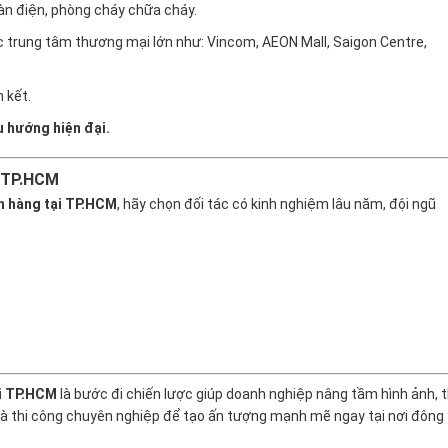
oàn điện, phòng cháy chữa cháy.
c trung tâm thương mại lớn như: Vincom, AEON Mall, Saigon Centre,
 kết.
u hướng hiện đại.
Ở TP.HCM
an hàng tại TP.HCM
, hãy chọn đối tác có kinh nghiệm lâu năm, đội ngũ
i TP.HCM
là bước đi chiến lược giúp doanh nghiệp nâng tầm hình ảnh, 
 và thi công chuyên nghiệp để tạo ấn tượng mạnh mẽ ngay tại nơi đông