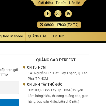
Giới thiệu
Tin tức
Liên Hệ
08h00 - 17h30 (T2-T7)
g treo standee
QUẢNG CÁO
Tin Tức
QUẢNG CÁO PERFECT
CN Tp. HCM
cấp trọn gói
148 Nguyễn Hữu Dật, Tây Thạnh, Q. Tân
 TTTM
Phú, TP. HCM
CN LINH TÂY THỦ ĐỨC
39/10B, P. Linh Tây, Tp. HCM (Chuyên
Làm bảng hiệu, thi công quảng cáo, gian
hàng, bục sân khấu, biển chữ nổi..)
2