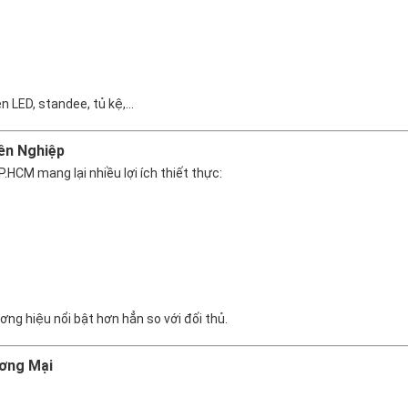
n LED, standee, tủ kệ,…
yên Nghiệp
.HCM mang lại nhiều lợi ích thiết thực:
ơng hiệu nổi bật hơn hẳn so với đối thủ.
ương Mại