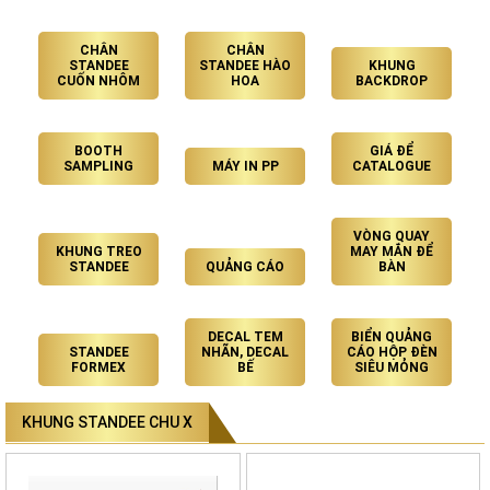
CHÂN
CHÂN
STANDEE
STANDEE HÀO
KHUNG
CUỐN NHÔM
HOA
BACKDROP
BOOTH
GIÁ ĐỂ
SAMPLING
MÁY IN PP
CATALOGUE
VÒNG QUAY
KHUNG TREO
MAY MẮN ĐỂ
STANDEE
QUẢNG CÁO
BÀN
DECAL TEM
BIỂN QUẢNG
STANDEE
NHÃN, DECAL
CÁO HỘP ĐÈN
FORMEX
BẾ
SIÊU MỎNG
KHUNG STANDEE CHU X