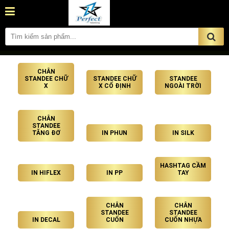
CHÂN
STANDEE CHỮ
STANDEE CHỮ
STANDEE
X
X CỐ ĐỊNH
NGOÀI TRỜI
CHÂN
STANDEE
TĂNG ĐƠ
IN PHUN
IN SILK
HASHTAG CẦM
IN HIFLEX
IN PP
TAY
CHÂN
CHÂN
STANDEE
STANDEE
IN DECAL
CUỐN
CUỐN NHỰA