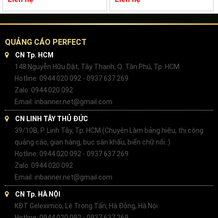
QUẢNG CÁO PERFECT
CN Tp. HCM
148 Nguyễn Hữu Dật, Tây Thạnh, Q. Tân Phú, Tp. HCM
Hotline: 0944 020 092 - 0937 637 269
Zalo: 0944 020 092
Email: inbanner.net@gmail.com
CN LINH TÂY THỦ ĐỨC
39/10B, P. Linh Tây, Tp. HCM (Chuyên Làm bảng hiệu, thi công
quảng cáo, gian hàng, bục sân khấu, biển chữ nổi..)
Hotline: 0944 020 092 - 0937 637 269
Zalo: 0944 020 092
Email: inbanner.net@gmail.com
CN Tp. HÀ NỘI
KĐT Geleximco, Lê Trọng Tấn, Hà Đông, Hà Nội
Hotline: 0944 020 092 - 0937 637 269