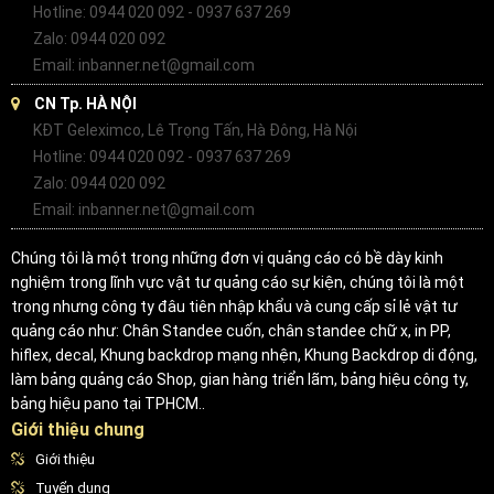
Hotline: 0944 020 092 - 0937 637 269
Zalo: 0944 020 092
Email: inbanner.net@gmail.com
CN Tp. HÀ NỘI
KĐT Geleximco, Lê Trọng Tấn, Hà Đông, Hà Nội
Hotline: 0944 020 092 - 0937 637 269
Zalo: 0944 020 092
Email: inbanner.net@gmail.com
Chúng tôi là một trong những đơn vị quảng cáo có bề dày kinh
nghiệm trong lĩnh vực vật tư quảng cáo sự kiện, chúng tôi là một
trong nhưng công ty đâu tiên nhập khẩu và cung cấp sỉ lẻ vật tư
quảng cáo như: Chân Standee cuốn, chân standee chữ x, in PP,
hiflex, decal, Khung backdrop mạng nhện, Khung Backdrop di động,
làm bảng quảng cáo Shop, gian hàng triển lãm, bảng hiệu công ty,
bảng hiệu pano tại TPHCM..
Giới thiệu chung
Giới thiệu
Tuyển dụng