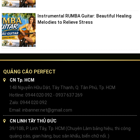
Instrumental RUMBA Guitar: Beautiful Healing
Melodies to Relieve Stress
QUẢNG CÁO PERFECT
CN Tp. HCM
148 Nguyễn Hữu Dật, Tây Thạnh, Q. Tân Phú, Tp. HCM
Hotline: 0944 020 092 - 0937 637 269
Zalo: 0944 020 092
Email: inbanner.net@gmail.com
CN LINH TÂY THỦ ĐỨC
39/10B, P. Linh Tây, Tp. HCM (Chuyên Làm bảng hiệu, thi công
quảng cáo, gian hàng, bục sân khấu, biển chữ nổi..)