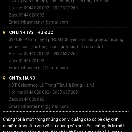
148 Nguyễn Hữu Dật, Tây Thạnh, Q. Tân Phú, Tp. HCM
Hotline: 0944 020 092 - 0937 637 269
Zalo: 0944 020 092
Email: inbanner.net@gmail.com
CN LINH TÂY THỦ ĐỨC
39/10B, P. Linh Tây, Tp. HCM (Chuyên Làm bảng hiệu, thi công
quảng cáo, gian hàng, bục sân khấu, biển chữ nổi..)
Hotline: 0944 020 092 - 0937 637 269
Zalo: 0944 020 092
Email: inbanner.net@gmail.com
CN Tp. HÀ NỘI
KĐT Geleximco, Lê Trọng Tấn, Hà Đông, Hà Nội
Hotline: 0944 020 092 - 0937 637 269
Zalo: 0944 020 092
Email: inbanner.net@gmail.com
Chúng tôi là một trong những đơn vị quảng cáo có bề dày kinh
nghiệm trong lĩnh vực vật tư quảng cáo sự kiện, chúng tôi là một