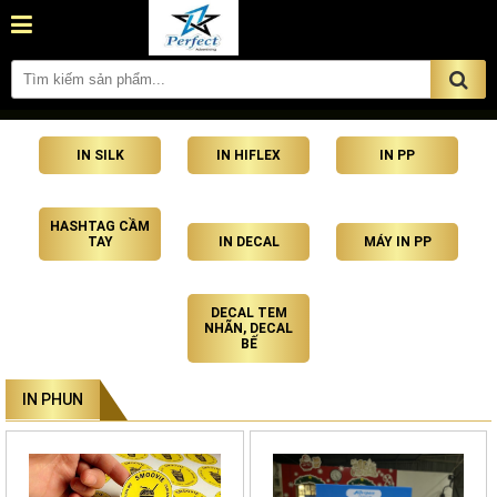
IN SILK
IN HIFLEX
IN PP
HASHTAG CẦM
TAY
IN DECAL
MÁY IN PP
DECAL TEM
NHÃN, DECAL
BẾ
IN PHUN