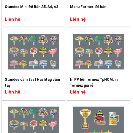
Standee Mini Để Bàn A5, A4, A3
Menu Formex để bàn
Liên hệ
Liên hệ
Standee cầm tay | Hashtag cầm
In PP bồi formex TpHCM, in
tay
formex giá rẻ
Liên hệ
Liên hệ