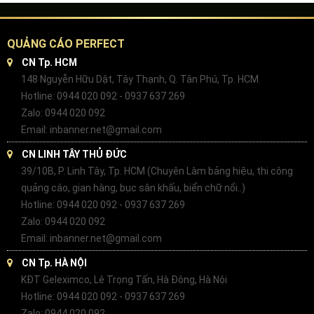
QUẢNG CÁO PERFECT
CN Tp. HCM
148 Nguyễn Hữu Dật, Tây Thạnh, Q. Tân Phú, Tp. HCM
Hotline: 0944 020 092 - 0937 637 269
Zalo: 0944 020 092
Email: inbanner.net@gmail.com
CN LINH TÂY THỦ ĐỨC
39/10B, P. Linh Tây, Tp. HCM (Chuyên Làm bảng hiệu, thi công
quảng cáo, gian hàng, bục sân khấu, biển chữ nổi..)
Hotline: 0944 020 092 - 0937 637 269
Zalo: 0944 020 092
Email: inbanner.net@gmail.com
CN Tp. HÀ NỘI
KĐT Geleximco, Lê Trọng Tấn, Hà Đông, Hà Nội
Hotline: 0944 020 092 - 0937 637 269
Zalo: 0944 020 092