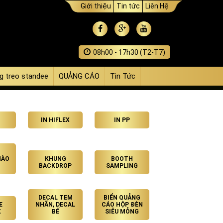
Giới thiệu
Tin tức
Liên Hệ
08h00 - 17h30 (T2-T7)
g treo standee
QUẢNG CÁO
Tin Tức
IN HIFLEX
IN PP
HÀO
KHUNG
BOOTH
BACKDROP
SAMPLING
DECAL TEM
BIỂN QUẢNG
E
NHÃN, DECAL
CÁO HỘP ĐÈN
X
BẾ
SIÊU MỎNG