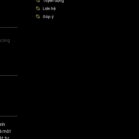
Tuyển dụng
Liên hệ
Góp ý
 công
inh
là một
ật tư