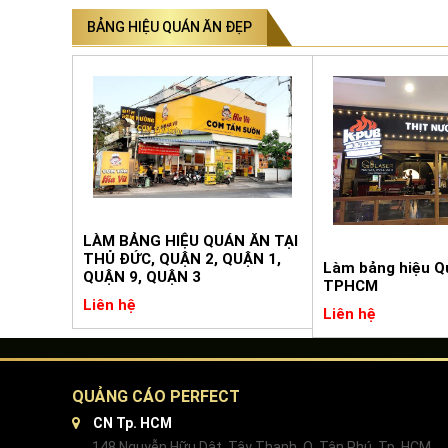
BẢNG HIỆU QUÁN ĂN ĐẸP
LÀM BẢNG HIỆU QUÁN ĂN TẠI
THỦ ĐỨC, QUẬN 2, QUẬN 1,
Làm bảng hiệu Qu
QUẬN 9, QUẬN 3
TPHCM
Liên hệ
Liên hệ
QUẢNG CÁO PERFECT
CN Tp. HCM
148 Nguyễn Hữu Dật, Tây Thạnh, Q. Tân Phú, Tp. HCM