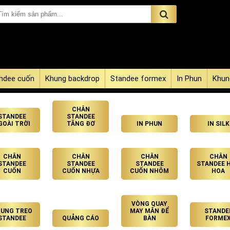
ndee cuốn
Khung backdrop
Standee formex
In Phun
Khun
CHÂN
STANDEE
STANDEE
GOÀI TRỜI
TĂNG ĐƠ
IN PHUN
IN SILK
CHÂN
CHÂN
CHÂN
CHÂN
STANDEE
STANDEE
STANDEE
STANDEE 
CUỐN
CUỐN NHỰA
CUỐN NHÔM
HOA
VÒNG QUAY
UNG TREO
MAY MẮN ĐỂ
STANDE
STANDEE
QUẢNG CÁO
BÀN
FORME