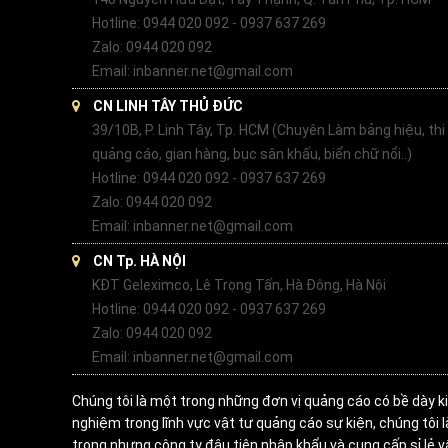
Hotline: 0944 020 092 - 0937 637 269
Zalo: 0944 020 092
Email: inbanner.net@gmail.com
CN LINH TÂY THỦ ĐỨC
39/10B, P. Linh Tây, Tp. HCM (Chuyên Làm bảng hiệu, thi
quảng cáo, gian hàng, bục sân khấu, biển chữ nổi..)
Hotline: 0944 020 092 - 0937 637 269
Zalo: 0944 020 092
Email: inbanner.net@gmail.com
CN Tp. HÀ NỘI
KĐT Geleximco, Lê Trọng Tấn, Hà Đông, Hà Nội
Hotline: 0944 020 092 - 0937 637 269
Zalo: 0944 020 092
Email: inbanner.net@gmail.com
Chúng tôi là một trong những đơn vị quảng cáo có bề dày k
nghiệm trong lĩnh vực vật tư quảng cáo sự kiện, chúng tôi 
trong nhưng công ty đâu tiên nhập khẩu và cung cấp sỉ lẻ v