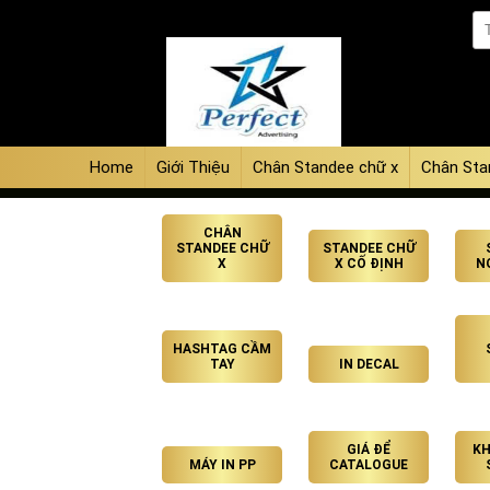
Home
Giới Thiệu
Chân Standee chữ x
Chân Sta
CHÂN
STANDEE CHỮ
STANDEE CHỮ
X
X CỐ ĐỊNH
N
HASHTAG CẦM
TAY
IN DECAL
GIÁ ĐỂ
KH
MÁY IN PP
CATALOGUE