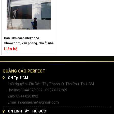
Dán Film cách nhiệt cho
Showroom, văn phòng, nhà ở, nhà
hàng
Liên hệ
QUẢNG CÁO PERFECT
CN Tp. HCM
148 Nguyễn Hữu Dật, Tây Thạnh, Q. Tân Phú, Tp. HCM
Hotline: 0944 020 092 - 0937 637 269
Zalo: 0944 020 092
Email: inbanner.net@gmail.com
CN LINH TÂY THỦ ĐỨC