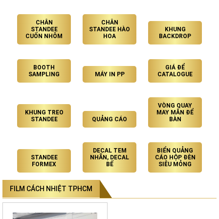
CHÂN
CHÂN
STANDEE
STANDEE HÀO
KHUNG
CUỐN NHÔM
HOA
BACKDROP
BOOTH
GIÁ ĐỂ
SAMPLING
MÁY IN PP
CATALOGUE
VÒNG QUAY
KHUNG TREO
MAY MẮN ĐỂ
STANDEE
QUẢNG CÁO
BÀN
DECAL TEM
BIỂN QUẢNG
STANDEE
NHÃN, DECAL
CÁO HỘP ĐÈN
FORMEX
BẾ
SIÊU MỎNG
FILM CÁCH NHIỆT TPHCM