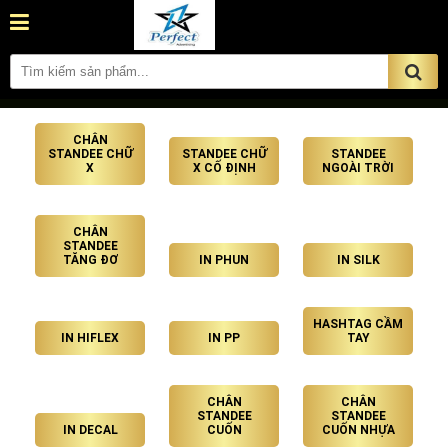
CHÂN
STANDEE CHỮ
STANDEE CHỮ
STANDEE
X
X CỐ ĐỊNH
NGOÀI TRỜI
CHÂN
STANDEE
TĂNG ĐƠ
IN PHUN
IN SILK
HASHTAG CẦM
IN HIFLEX
IN PP
TAY
CHÂN
CHÂN
STANDEE
STANDEE
IN DECAL
CUỐN
CUỐN NHỰA