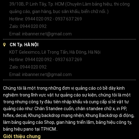
39/10B, P. Linh Tây, Tp. HCM (Chuyên Làm bảng hiệu, thi công
quảng cáo, gian hàng, bục sân khấu, biển chữ nổi..)
Hotline: 0944 020 092 - 0937 637 269
Zalo: 0944 020 092
Email: inbanner.net@gmail.com
CN Tp. HÀ NỘI
KĐT Geleximco, Lê Trọng Tấn, Hà Đông, Hà Nội
Hotline: 0944 020 092 - 0937 637 269
Zalo: 0944 020 092
Email: inbanner.net@gmail.com
Chúng tôi là một trong những đơn vị quảng cáo có bề dày kinh
nghiệm trong lĩnh vực vật tư quảng cáo sự kiện, chúng tôi là một
trong nhưng công ty đâu tiên nhập khẩu và cung cấp sỉ lẻ vật tư
quảng cáo như: Chân Standee cuốn, chân standee chữ x, in PP,
hiflex, decal, Khung backdrop mạng nhện, Khung Backdrop di động,
làm bảng quảng cáo Shop, gian hàng triển lãm, bảng hiệu công ty,
bảng hiệu pano tại TPHCM..
Giới thiệu chung