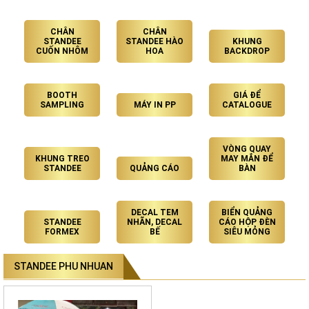
CHÂN
CHÂN
STANDEE
STANDEE HÀO
KHUNG
CUỐN NHÔM
HOA
BACKDROP
BOOTH
GIÁ ĐỂ
SAMPLING
MÁY IN PP
CATALOGUE
VÒNG QUAY
KHUNG TREO
MAY MẮN ĐỂ
STANDEE
QUẢNG CÁO
BÀN
DECAL TEM
BIỂN QUẢNG
STANDEE
NHÃN, DECAL
CÁO HỘP ĐÈN
FORMEX
BẾ
SIÊU MỎNG
STANDEE PHU NHUAN