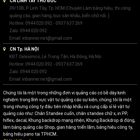
CN LINH TÂY THỦ ĐỨC
39/10B, P. Linh Tây, Tp. HCM (Chuyên Làm bảng hiệu, thi công
quảng cáo, gian hàng, bục sân khấu, biển chữ nổi..)
Hotline: 0944 020 092 - 0937 637 269
Zalo: 0944 020 092
Email: inbanner.net@gmail.com
CN Tp. HÀ NỘI
KĐT Geleximco, Lê Trọng Tấn, Hà Đông, Hà Nội
Hotline: 0944 020 092 - 0937 637 269
Zalo: 0944 020 092
Email: inbanner.net@gmail.com
Chúng tôi là một trong những đơn vị quảng cáo có bề dày kinh
nghiệm trong lĩnh vực vật tư quảng cáo sự kiện, chúng tôi là một
trong nhưng công ty đâu tiên nhập khẩu và cung cấp sỉ lẻ vật tư
quảng cáo như: Chân Standee cuốn, chân standee chữ x, in PP,
hiflex, decal, Khung backdrop mạng nhện, Khung Backdrop di động,
làm bảng quảng cáo Shop, gian hàng triển lãm, bảng hiệu công ty,
bảng hiệu pano tại TPHCM..