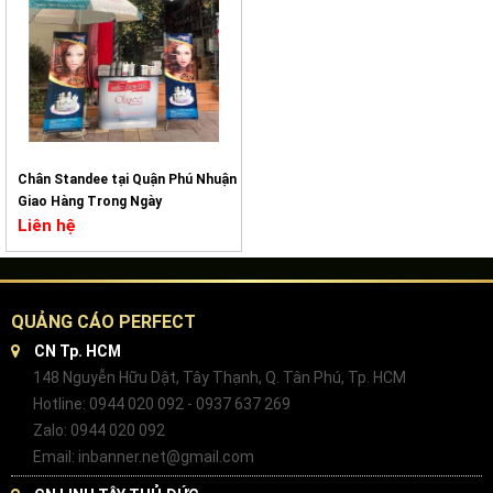
Chân Standee tại Quận Phú Nhuận
Giao Hàng Trong Ngày
Liên hệ
QUẢNG CÁO PERFECT
CN Tp. HCM
148 Nguyễn Hữu Dật, Tây Thạnh, Q. Tân Phú, Tp. HCM
Hotline: 0944 020 092 - 0937 637 269
Zalo: 0944 020 092
Email: inbanner.net@gmail.com