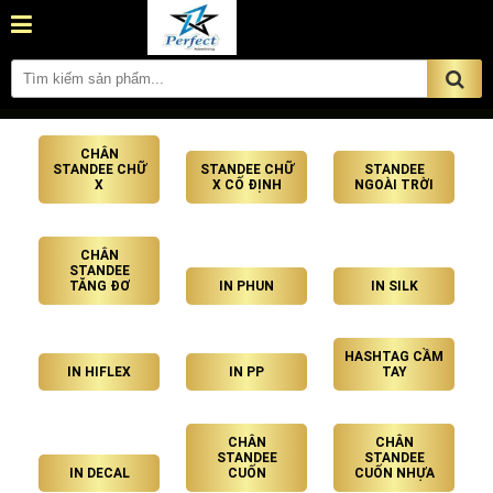
CHÂN
STANDEE CHỮ
STANDEE CHỮ
STANDEE
X
X CỐ ĐỊNH
NGOÀI TRỜI
CHÂN
STANDEE
TĂNG ĐƠ
IN PHUN
IN SILK
HASHTAG CẦM
IN HIFLEX
IN PP
TAY
CHÂN
CHÂN
STANDEE
STANDEE
IN DECAL
CUỐN
CUỐN NHỰA