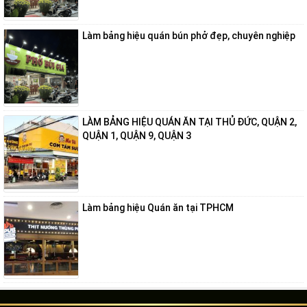
Làm bảng hiệu quán bún phở đẹp, chuyên nghiệp
LÀM BẢNG HIỆU QUÁN ĂN TẠI THỦ ĐỨC, QUẬN 2,
QUẬN 1, QUẬN 9, QUẬN 3
Làm bảng hiệu Quán ăn tại TPHCM