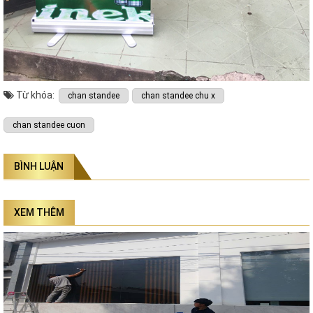
Từ khóa:
chan standee
chan standee chu x
chan standee cuon
BÌNH LUẬN
XEM THÊM