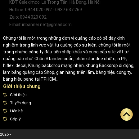
KĐT Geleximco, Lê Trọng Tấn, Hà Đông, Hà Nội
Hotline: 0944 020 092 - 0937 637 269
Zalo: 0944 020 092
Email: inbanner.net@gmail.com
Chúng tôi là một trong những đơn vị quảng cáo có bề dày kinh
nghiệm trong lĩnh vực vật tư quảng cáo sự kiện, chúng tôi là một
trong nhưng công ty đâu tiên nhập khẩu và cung cấp sỉ lẻ vật tư
quảng cáo như: Chân Standee cuốn, chân standee chữ x, in PP,
hiflex, decal, Khung backdrop mạng nhện, Khung Backdrop di động,
làm bảng quảng cáo Shop, gian hàng triển lãm, bảng hiệu công ty,
bảng hiệu pano tại TPHCM..
Giới thiệu chung
Giới thiệu
Tuyển dụng
Liên hệ
Góp ý
2026 -