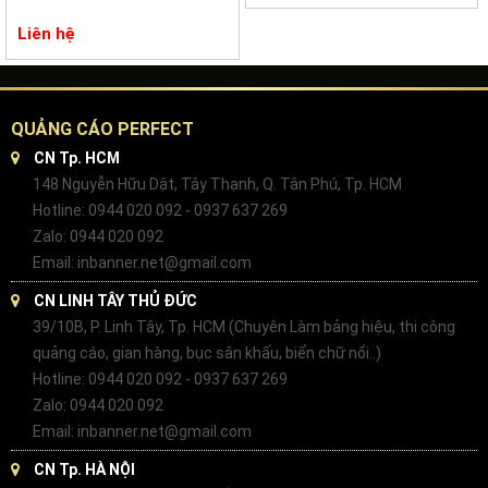
Liên hệ
QUẢNG CÁO PERFECT
CN Tp. HCM
148 Nguyễn Hữu Dật, Tây Thạnh, Q. Tân Phú, Tp. HCM
Hotline: 0944 020 092 - 0937 637 269
Zalo: 0944 020 092
Email: inbanner.net@gmail.com
CN LINH TÂY THỦ ĐỨC
39/10B, P. Linh Tây, Tp. HCM (Chuyên Làm bảng hiệu, thi công
quảng cáo, gian hàng, bục sân khấu, biển chữ nổi..)
Hotline: 0944 020 092 - 0937 637 269
Zalo: 0944 020 092
Email: inbanner.net@gmail.com
CN Tp. HÀ NỘI