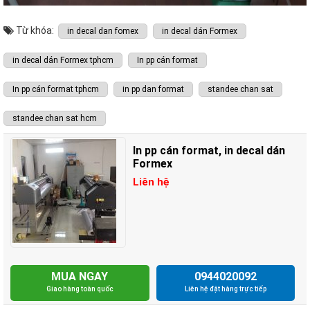
Từ khóa:
in decal dan fomex
in decal dán Formex
in decal dán Formex tphcm
In pp cán format
In pp cán format tphcm
in pp dan format
standee chan sat
standee chan sat hcm
In pp cán format, in decal dán
Formex
Liên hệ
MUA NGAY
0944020092
Giao hàng toàn quốc
Liên hệ đặt hàng trực tiếp