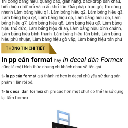
thi công bảng hiệu, quảng cáo, gian hàng, backdrop sân khấu,
biển hiệu chữ nổi và in ấn khổ lớn. Giải pháp trọn gói, thi công
nhanh Làm bảng hiệu q1, Làm bảng hiệu q2, Làm bảng hiệu q3,
Làm bảng hiệu q4, Làm bảng hiệu q5, Làm bảng hiệu q6, Làm
bảng hiệu q7, Làm bảng hiệu q8, Làm bảng hiệu q9, Làm bảng
hiệu thủ đức, Làm bảng hiệu dĩ an, Làm bảng hiệu bình chánh,
Làm bảng hiệu bình thạnh, Làm bảng hiệu tân bình, Làm bảng
hiệu phú nhuận, Làm bảng hiệu gò vấp, Làm bảng hiệu tân phú
THÔNG TIN CHI TIẾT
In pp cán format
In decal dán Formex
hay
cũng là một hình thức nhưng chỉ khách nhau về tên gọi.
✨
In pp cán format
giá thành rẻ hơn in decal chủ yếu sử dụng sản
phẩm 1 lần rồi bỏ.
✨ In decal dán formex
chi phí cao hơn một chút có thể tái sử dụng
lại tấm formex