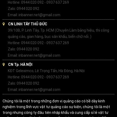
Hotline: 0944 020 092 - 0937 637 269
Zalo: 0944 020 092
Email: inbanner.net@gmail.com
CN LINH TÂY THỦ ĐỨC
39/10B, P. Linh Tây, Tp. HCM (Chuyên Làm bảng hiệu, thi công
quảng cáo, gian hàng, bục sân khấu, biển chữ nổi..)
Hotline: 0944 020 092 - 0937 637 269
Zalo: 0944 020 092
Email: inbanner.net@gmail.com
CN Tp. HÀ NỘI
KĐT Geleximco, Lê Trọng Tấn, Hà Đông, Hà Nội
Hotline: 0944 020 092 - 0937 637 269
Zalo: 0944 020 092
Email: inbanner.net@gmail.com
Chúng tôi là một trong những đơn vị quảng cáo có bề dày kinh
nghiệm trong lĩnh vực vật tư quảng cáo sự kiện, chúng tôi là một
trong nhưng công ty đâu tiên nhập khẩu và cung cấp sỉ lẻ vật tư