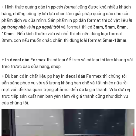
+ Hình thức quảng cáo
in pp
cán format
cũng được khá nhiều khách
hàng, những công ty lớn lựa chọn làm giải pháp quảng cáo cho sản
phẩm dịch vụ của mình. Sản phẩm in pp dán format thì có vật liệu
in
pp trong nhà
và
in pp ngoài trời
và format thì có
3mm, 5mm, 8mm,
10mm
… Nếu kích thước vừa và nhỏ thì chỉ nên dùng loại format
3mm, còn nếu muốn chắc chắn thì dùng loài format
5mm-10mm
.
+
In decal dán Formex
thì có loại để treo và có loại thì làm khung sắt
treo trước các cửa hàng, shop…
+ Dù bạn có in chất liệu pp hay
in decal dán Formex
thì chúng tôi
sẵn sàng phục vụ với số lượng không hạn chế và tất nhiên nữa rồi
một vấn đề khá quan trọng phải nói đến đó là giá thành. Vì là đơn vị
trực tiếp sản xuất nên bạn yên tâm về giá thành cũng như dịch vụ
của chúng tôi.