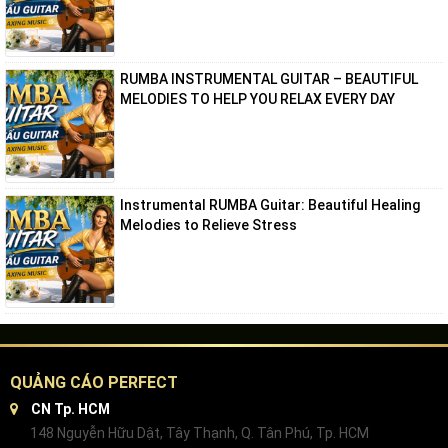
RUMBA INSTRUMENTAL GUITAR – BEAUTIFUL
MELODIES TO HELP YOU RELAX EVERY DAY
Instrumental RUMBA Guitar: Beautiful Healing
Melodies to Relieve Stress
QUẢNG CÁO PERFECT
CN Tp. HCM
148 Nguyễn Hữu Dật, Tây Thạnh, Q. Tân Phú, Tp. HCM