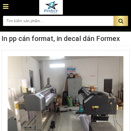
In pp cán format, in decal dán Formex
ĐẶT HÀNG