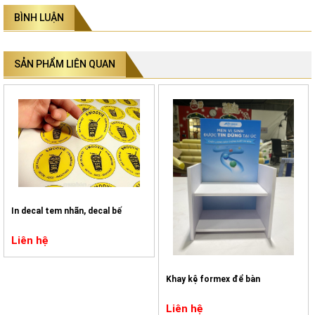
BÌNH LUẬN
SẢN PHẨM LIÊN QUAN
In decal tem nhãn, decal bế
Liên hệ
Khay kệ formex để bàn
Liên hệ