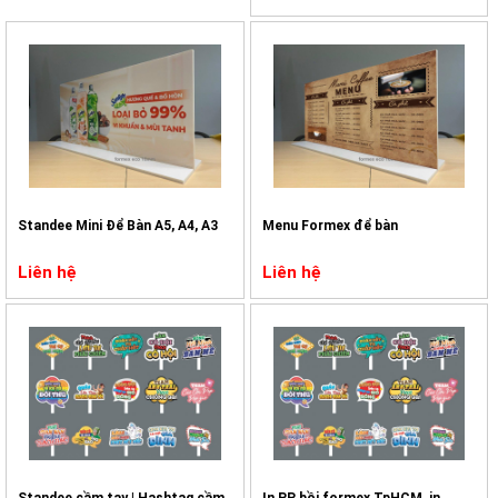
Standee Mini Để Bàn A5, A4, A3
Menu Formex để bàn
Liên hệ
Liên hệ
Standee cầm tay | Hashtag cầm
In PP bồi formex TpHCM, in