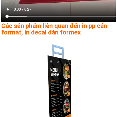
Các sản phẩm liên quan đến in pp cán
format, in decal dán formex