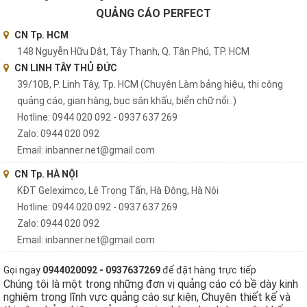
QUẢNG CÁO PERFECT
CN Tp. HCM
148 Nguyễn Hữu Dật, Tây Thạnh, Q. Tân Phú, TP. HCM
CN LINH TÂY THỦ ĐỨC
39/10B, P. Linh Tây, Tp. HCM (Chuyên Làm bảng hiệu, thi công
quảng cáo, gian hàng, bục sân khấu, biển chữ nổi..)
Hotline: 0944 020 092 - 0937 637 269
Zalo: 0944 020 092
Email: inbanner.net@gmail.com
CN Tp. HÀ NỘI
KĐT Geleximco, Lê Trọng Tấn, Hà Đông, Hà Nội
Hotline: 0944 020 092 - 0937 637 269
Zalo: 0944 020 092
Email: inbanner.net@gmail.com
Gọi ngay
0944020092 - 0937637269
để đặt hàng trực tiếp
Chúng tôi là một trong những đơn vị quảng cáo có bề dày kinh
nghiệm trong lĩnh vực quảng cáo sự kiện, Chuyên thiết kế và