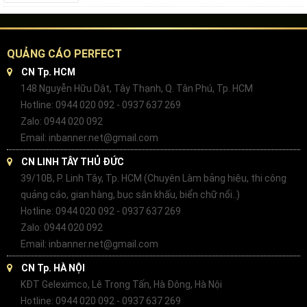
QUẢNG CÁO PERFECT
CN Tp. HCM
148 Nguyễn Hữu Dật, Tây Thạnh, Q. Tân Phú, Tp. HCM
Hotline: 0944 020 092 - 0937 637 269
Zalo: 0944 020 092
Email: inbanner.net@gmail.com
CN LINH TÂY THỦ ĐỨC
39/10B, P. Linh Tây, Tp. HCM (Chuyên Làm bảng hiệu, thi công
quảng cáo, gian hàng, bục sân khấu, biển chữ nổi..)
Hotline: 0944 020 092 - 0937 637 269
Zalo: 0944 020 092
Email: inbanner.net@gmail.com
CN Tp. HÀ NỘI
KĐT Geleximco, Lê Trọng Tấn, Hà Đông, Hà Nội
Hotline: 0944 020 092 - 0937 637 269