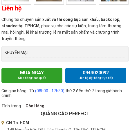
Liên hệ
Chúng tôi chuyên
sản xuất và thi công bục sân khấu, backdrop,
standee tại TP.HCM
, phục vụ cho các sự kiện, trung tâm thương
mại, hội nghị, lễ khai trương, lễ ra mắt sản phẩm và chương trình
truyền thông.
KHUYẾN MẠI
MUA NGAY
0944020092
Giao hàng toàn quốc
Liên hệ đặt hàng trực tiếp
Giờ giao hàng : Từ
(08h00 - 17h30)
thứ 2 đến thứ 7 trong giờ hành
chính
Tình trạng :
Còn Hàng
QUẢNG CÁO PERFECT
CN Tp. HCM
148 Nguyễn Hữu Dật, Tây Thạnh, Q. Tân Phú, TP. HCM