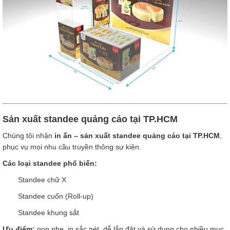
Sản xuất standee quảng cáo tại TP.HCM
Chúng tôi nhận
in ấn – sản xuất standee quảng cáo tại TP.HCM
,
phục vụ mọi nhu cầu truyền thông sự kiện.
Các loại standee phổ biến:
Standee chữ X
Standee cuốn (Roll-up)
Standee khung sắt
Ưu điểm:
gọn nhẹ, in sắc nét, dễ lắp đặt và sử dụng cho nhiều mục