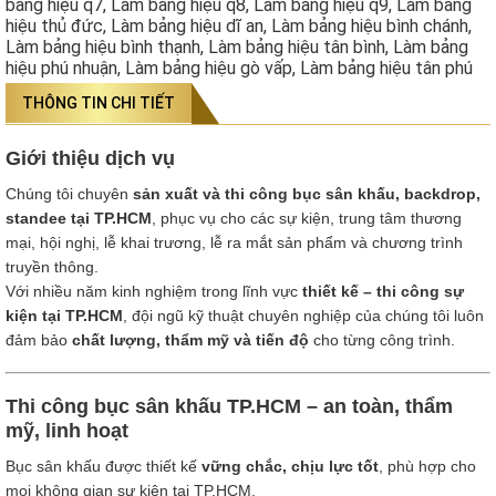
bảng hiệu q7, Làm bảng hiệu q8, Làm bảng hiệu q9, Làm bảng
hiệu thủ đức, Làm bảng hiệu dĩ an, Làm bảng hiệu bình chánh,
Làm bảng hiệu bình thạnh, Làm bảng hiệu tân bình, Làm bảng
hiệu phú nhuận, Làm bảng hiệu gò vấp, Làm bảng hiệu tân phú
THÔNG TIN CHI TIẾT
Giới thiệu dịch vụ
Chúng tôi chuyên
sản xuất và thi công bục sân khấu, backdrop,
standee tại TP.HCM
, phục vụ cho các sự kiện, trung tâm thương
mại, hội nghị, lễ khai trương, lễ ra mắt sản phẩm và chương trình
truyền thông.
Với nhiều năm kinh nghiệm trong lĩnh vực
thiết kế – thi công sự
kiện tại TP.HCM
, đội ngũ kỹ thuật chuyên nghiệp của chúng tôi luôn
đảm bảo
chất lượng, thẩm mỹ và tiến độ
cho từng công trình.
Thi công bục sân khấu TP.HCM – an toàn, thẩm
mỹ, linh hoạt
Bục sân khấu được thiết kế
vững chắc, chịu lực tốt
, phù hợp cho
mọi không gian sự kiện tại TP.HCM.