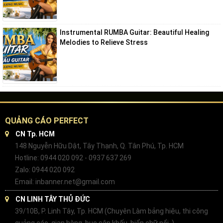
Instrumental RUMBA Guitar: Beautiful Healing
Melodies to Relieve Stress
QUẢNG CÁO PERFECT
CN Tp. HCM
148 Nguyễn Hữu Dật, Tây Thạnh, Q. Tân Phú, Tp. HCM
Hotline: 0944 020 092 - 0937 637 269
Zalo: 0944 020 092
Email: inbanner.net@gmail.com
CN LINH TÂY THỦ ĐỨC
39/10B, P. Linh Tây, Tp. HCM (Chuyên Làm bảng hiệu, thi công