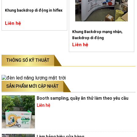
Khung backdrop di động in hiflex
Liên hệ
Khung Backdrop mạng nhện,
Backdrop di động
Liên hệ
THÔNG SỐ KỸ THUẬT
SẢN PHẨM MỚI CẬP NHẬT
Booth sampling, quầy ăn thử làm theo yêu cầu
Liên hệ
Làm bảng hiệu cửa hàng