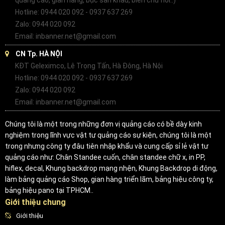
quảng cáo, gian hàng, bục sân khấu, biển chữ nổi..)
Hotline: 0944 020 092 - 0937 637 269
Zalo: 0944 020 092
Email: inbanner.net@gmail.com
CN Tp. HÀ NỘI
KĐT Geleximco, Lê Trọng Tấn, Hà Đông, Hà Nội
Hotline: 0944 020 092 - 0937 637 269
Zalo: 0944 020 092
Email: inbanner.net@gmail.com
Chúng tôi là một trong những đơn vị quảng cáo có bề dày kinh
nghiệm trong lĩnh vực vật tư quảng cáo sự kiện, chúng tôi là một
trong nhưng công ty đâu tiên nhập khẩu và cung cấp sỉ lẻ vật tư
quảng cáo như: Chân Standee cuốn, chân standee chữ x, in PP,
hiflex, decal, Khung backdrop mạng nhện, Khung Backdrop di động,
làm bảng quảng cáo Shop, gian hàng triển lãm, bảng hiệu công ty,
bảng hiệu pano tại TPHCM..
Giới thiệu chung
Giới thiệu