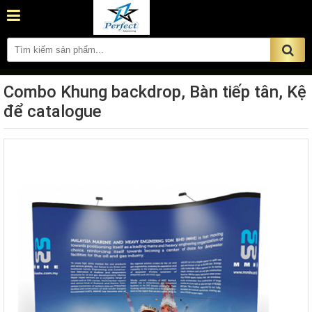
Liên hệ
Bạn vui lòng nhập đúng thông tin đặt hàng gồm: Họ
tên, SĐT, Email, Địa chỉ để chúng tôi được phục vụ
bạn tốt nhất !
Combo Khung backdrop, Bàn tiếp tân, Kệ
để catalogue
ĐẶT HÀNG