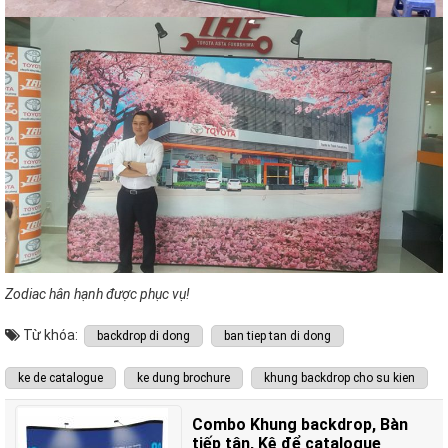
Zodiac hân hạnh được phục vụ!
Từ khóa:
backdrop di dong
ban tiep tan di dong
ke de catalogue
ke dung brochure
khung backdrop cho su kien
Combo Khung backdrop, Bàn
tiếp tân, Kệ để catalogue