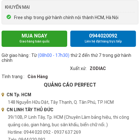
KHUYẾN MẠI
Free ship trong giờ hành chính nội thành HCM, Hà Nội
MUA NGAY
0944020092
Giao hàng toàn quốc
Liên hệ đặt hàng trực tiếp
Giờ giao hàng : Từ
(08h00 - 17h30)
thứ 2 đến thứ 7 trong giờ hành
chính
Xuất xứ:
ZODIAC
Tình trạng :
Còn Hàng
QUẢNG CÁO PERFECT
CN Tp. HCM
148 Nguyễn Hữu Dật, Tây Thạnh, Q. Tân Phú, TP. HCM
CN LINH TÂY THỦ ĐỨC
39/10B, P. Linh Tây, Tp. HCM (Chuyên Làm bảng hiệu, thi công
quảng cáo, gian hàng, bục sân khấu, biển chữ nổi..)
Hotline: 0944 020 092 - 0937 637 269
Zalo: 0944 020 092