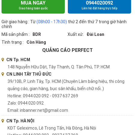
MUA NGAY
0944020092
Giao hàng toàn quốc
Liên hệ đặt hàng trực tiếp
Giờ giao hàng : Từ
(08h00 - 17h30)
thứ 2 đến thứ 7 trong giờ hành
chính
Mã sản phẩm :
BDR
Xuất xứ:
Đài Loan
Tình trạng :
Còn Hàng
QUẢNG CÁO PERFECT
CN Tp. HCM
148 Nguyễn Hữu Dật, Tây Thạnh, Q. Tân Phú, TP. HCM
CN LINH TÂY THỦ ĐỨC
39/10B, P. Linh Tây, Tp. HCM (Chuyên Làm bảng hiệu, thi công
quảng cáo, gian hàng, bục sân khấu, biển chữ nổi..)
Hotline: 0944 020 092 - 0937 637 269
Zalo: 0944 020 092
Email: inbanner.net@gmail.com
CN Tp. HÀ NỘI
KĐT Geleximco, Lê Trọng Tấn, Hà Đông, Hà Nội