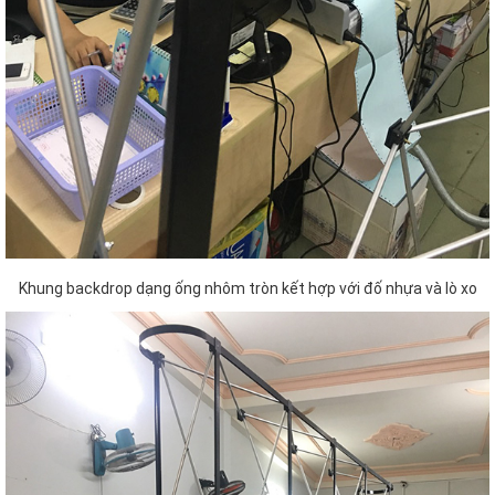
Khung backdrop dạng ống nhôm tròn kết hợp với đố nhựa và lò xo