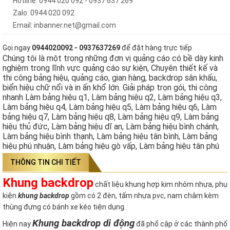
Hotline: 0944 020 092 - 0937 637 269
Zalo: 0944 020 092
Email: inbanner.net@gmail.com
Gọi ngay
0944020092 - 0937637269
để đặt hàng trực tiếp
Chúng tôi là một trong những đơn vị quảng cáo có bề dày kinh
nghiệm trong lĩnh vực quảng cáo sự kiện, Chuyên thiết kế và
thi công bảng hiệu, quảng cáo, gian hàng, backdrop sân khấu,
biển hiệu chữ nổi và in ấn khổ lớn. Giải pháp trọn gói, thi công
nhanh Làm bảng hiệu q1, Làm bảng hiệu q2, Làm bảng hiệu q3,
Làm bảng hiệu q4, Làm bảng hiệu q5, Làm bảng hiệu q6, Làm
bảng hiệu q7, Làm bảng hiệu q8, Làm bảng hiệu q9, Làm bảng
hiệu thủ đức, Làm bảng hiệu dĩ an, Làm bảng hiệu bình chánh,
Làm bảng hiệu bình thạnh, Làm bảng hiệu tân bình, Làm bảng
hiệu phú nhuận, Làm bảng hiệu gò vấp, Làm bảng hiệu tân phú
THÔNG TIN CHI TIẾT
Khung backdrop
chất liệu khung hợp kim nhôm nhựa, phụ
kiện
khung backdrop
gồm có 2 đèn, tấm nhựa pvc, nam châm kèm
thùng đựng có bánh xe kéo tiện dụng.
Khung backdrop di động
Hiện nay
đã phổ cập ở các thành phố