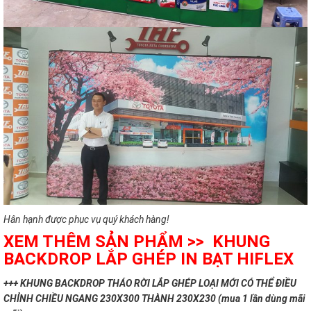
Hân hạnh được phục vụ quý khách hàng!
XEM THÊM SẢN PHẨM >> KHUNG
BACKDROP LẮP GHÉP IN BẠT HIFLEX
+++ KHUNG BACKDROP THÁO RỜI LẮP GHÉP LOẠI MỚI CÓ THỂ ĐIỀU
CHỈNH CHIỀU NGANG 230X300 THÀNH 230X230 (mua 1 lần dùng mãi