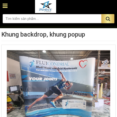
bạn tốt nhất !
Khung backdrop, khung popup
ĐẶT HÀNG