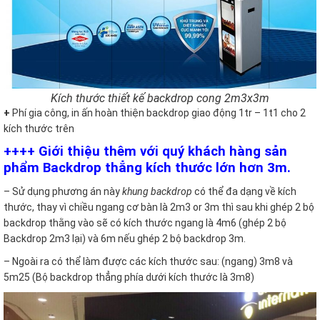
Kích thước thiết kế backdrop cong 2m3x3m
+
Phí gia công, in ấn hoàn thiện backdrop giao động 1tr – 1t1 cho 2
kích thước trên
++++ Giới thiệu thêm với quý khách hàng sản
phẩm Backdrop thẳng kích thước lớn hơn 3m.
– Sử dụng phương án này
khung backdrop
có thể đa dạng về kích
thước, thay vì chiều ngang cơ bàn là 2m3 or 3m thì sau khi ghép 2 bộ
backdrop thằng vào sẽ có kích thước ngang là 4m6 (ghép 2 bộ
Backdrop 2m3 lại) và 6m nếu ghép 2 bộ backdrop 3m.
– Ngoài ra có thể làm được các kích thước sau: (ngang) 3m8 và
5m25 (Bộ backdrop thẳng phía dưới kích thước là 3m8)