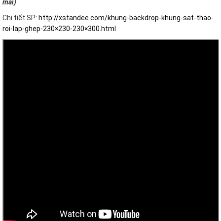
mãi)
Chi tiết SP:
http://xstandee.com/khung-backdrop-khung-sat-thao-
roi-lap-ghep-230×230-230×300.html