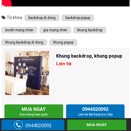
Từ khóa:
backdrop di dong
backdrop popup
booth mang nhen
gia mang nhen
khung backdrop
khung backdrop di dong
khung popup
Khung backdrop, khung popup
Liên hệ
MUA NGAY
0944020092
Giao hàng toàn quốc
Liên hệ đặt hàng trực tiếp
MUA NGAY
0944020092
BÌNH LUẬN