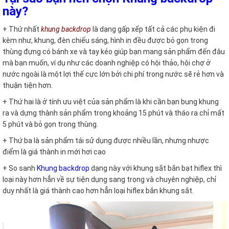
này?
+ Thứ nhất
khung backdrop
là dạng gấp xếp tất cả các phụ kiện đi
kèm như, khung, đèn chiếu sáng, hình in đều được bỏ gọn trong
thùng đựng có bánh xe và tay kéo giúp bạn mang sản phẩm đến đâu
mà bạn muốn, ví dụ như các doanh nghiệp có hội thảo, hội chợ ở
nước ngoài là một lợi thế cực lớn bởi chi phí trong nước sẽ rẻ hơn và
thuận tiện hơn.
+ Thứ hai là ở tính ưu việt của sản phẩm là khi cần bạn bung khung
ra và dựng thành sản phẩm trong khoảng 15 phút và tháo ra chỉ mất
5 phút và bỏ gọn trong thùng.
+ Thứ ba là sản phẩm tái sử dụng được nhiều lần, nhưng nhược
điểm là giá thành in mới hơi cao
+ So sanh
Khung backdrop
dạng này với khung sắt bắn bạt hiflex thì
loại này hơn hẳn về sự tiện dụng sang trọng và chuyên nghiệp, chỉ
duy nhất là giá thành cao hơn hẳn loại hiflex bắn khung sắt.